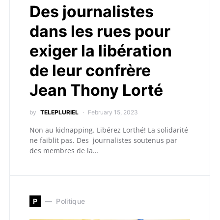
Des journalistes
dans les rues pour
exiger la libération
de leur confrère
Jean Thony Lorté
by
TELEPLURIEL
February 15, 2023
Non au kidnapping. Libérez Lorthé! La solidarité
ne faiblit pas. Des journalistes soutenus par
des membres de la…
P
Politique