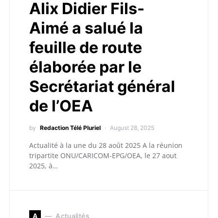
Alix Didier Fils-
Aimé a salué la
feuille de route
élaborée par le
Secrétariat général
de l’OEA
by
Redaction Télé Pluriel
August 28, 2025
Actualité à la une du 28 août 2025 A la réunion
tripartite ONU/CARICOM-EPG/OEA, le 27 aout
2025, à…
A
Actualités