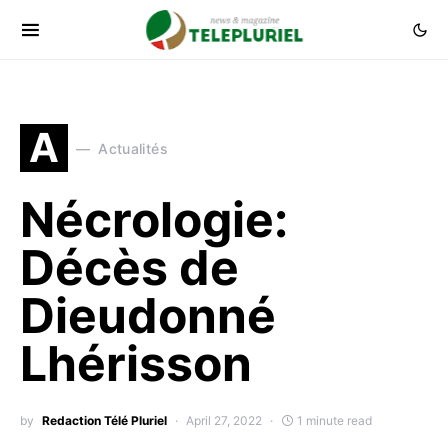
A
Actualités
Nécrologie:
Décès de
Dieudonné
Lhérisson
by
Redaction Télé Pluriel
April 27, 2022
1 minute read