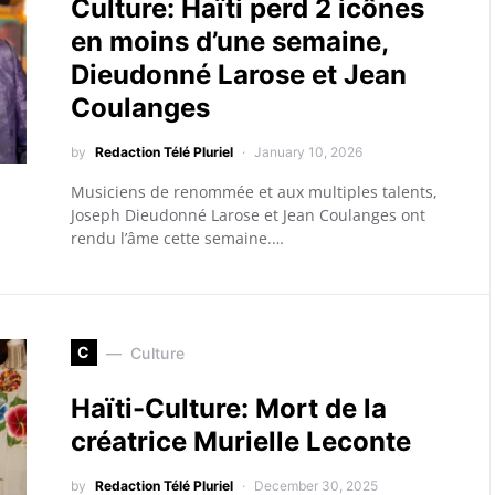
Culture: Haïti perd 2 icônes
en moins d’une semaine,
Dieudonné Larose et Jean
Coulanges
by
Redaction Télé Pluriel
January 10, 2026
Musiciens de renommée et aux multiples talents,
Joseph Dieudonné Larose et Jean Coulanges ont
rendu l’âme cette semaine.…
C
Culture
Haïti-Culture: Mort de la
créatrice Murielle Leconte
by
Redaction Télé Pluriel
December 30, 2025