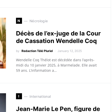
N
Nécrologie
Décès de l’ex-juge de la Cour
de Cassation Wendelle Coq
by
Redaction Télé Pluriel
January 12, 2025
Wendelle Coq Thélot est décédée dans l’après-
midi du 10 janvier 2025, à Marmelade. Elle avait
59 ans. L’information a…
I
International
Jean-Marie Le Pen, figure de