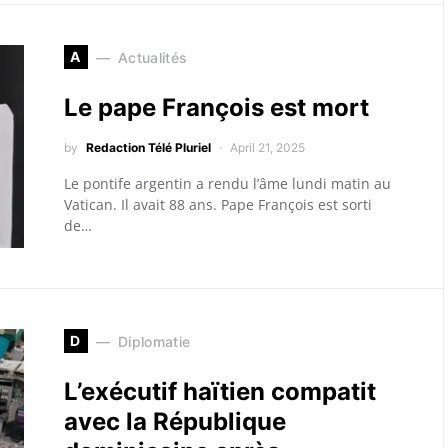
A
Actualités
Le pape François est mort
by
Redaction Télé Pluriel
April 21, 2025
Le pontife argentin a rendu l’âme lundi matin au
Vatican. Il avait 88 ans. Pape François est sorti
de…
D
Diplomatie
L’exécutif haïtien compatit
avec la République