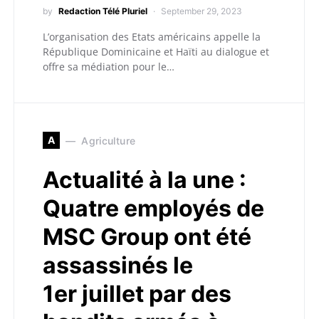
by
Redaction Télé Pluriel
September 29, 2023
L’organisation des Etats américains appelle la
République Dominicaine et Haïti au dialogue et
offre sa médiation pour le…
A
Agriculture
Actualité à la une :
Quatre employés de
MSC Group ont été
assassinés le
1er juillet par des