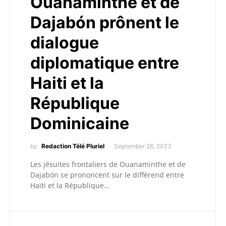
Ouanaminthe et de
Dajabón prônent le
dialogue
diplomatique entre
Haiti et la
République
Dominicaine
by
Redaction Télé Pluriel
September 26, 2023
Les jésuites frontaliers de Ouanaminthe et de
Dajabón se prononcent sur le différend entre
Haïti et la République…