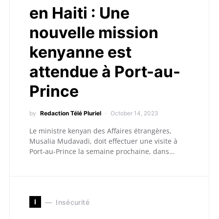
en Haiti : Une
nouvelle mission
kenyanne est
attendue à Port-au-
Prince
by
Redaction Télé Pluriel
October 14, 2023
Le ministre kenyan des Affaires étrangères,
Musalia Mudavadi, doit effectuer une visite à
Port-au-Prince la semaine prochaine, dans…
I
Insécurité