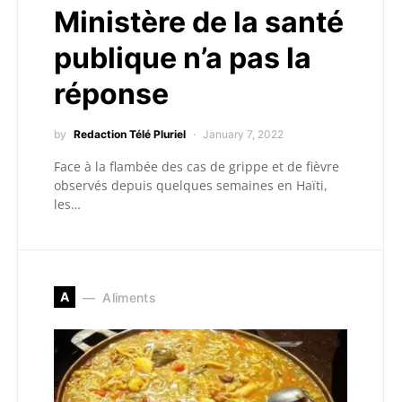
Ministère de la santé
publique n’a pas la
réponse
by
Redaction Télé Pluriel
January 7, 2022
Face à la flambée des cas de grippe et de fièvre
observés depuis quelques semaines en Haïti,
les…
A
Aliments