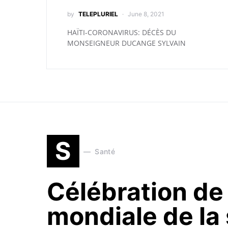
by
TELEPLURIEL
June 8, 2021
HAÏTI-CORONAVIRUS: DÉCÈS DU
MONSEIGNEUR DUCANGE SYLVAIN
S
Santé
Célébration de 
mondiale de la 