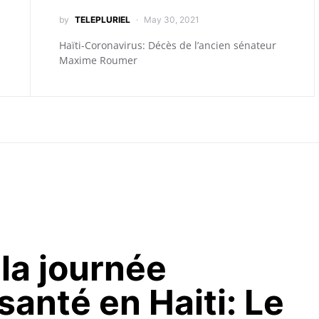
by
TELEPLURIEL
May 30, 2021
Haïti-Coronavirus: Décès de l’ancien sénateur
Maxime Roumer
la journée
santé en Haiti: Le