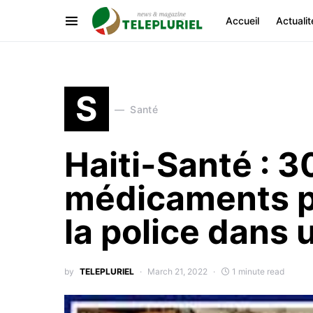
Accueil
Actualit
S
Santé
Haiti-Santé : 3
médicaments p
la police dans
by
TELEPLURIEL
March 21, 2022
1 minute read