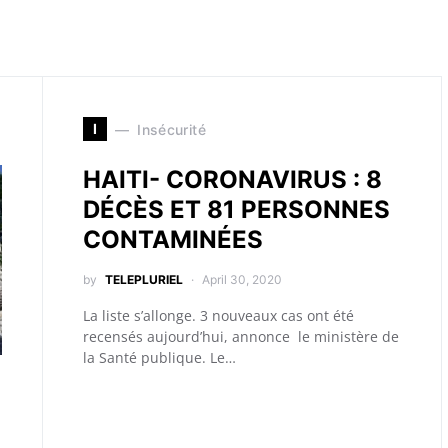
I
Insécurité
HAITI- CORONAVIRUS : 8
DÉCÈS ET 81 PERSONNES
CONTAMINÉES
by
TELEPLURIEL
April 30, 2020
La liste s’allonge. 3 nouveaux cas ont été
recensés aujourd’hui, annonce le ministère de
la Santé publique. Le…