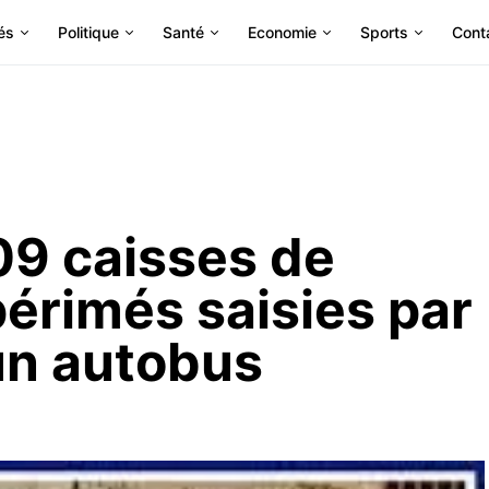
és
Politique
Santé
Economie
Sports
Cont
09 caisses de
érimés saisies par
 un autobus