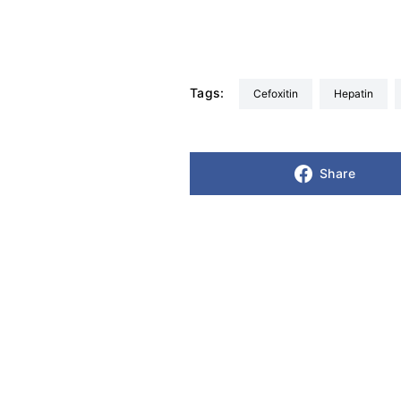
Tags:
cefoxitin
Hepatin
Share