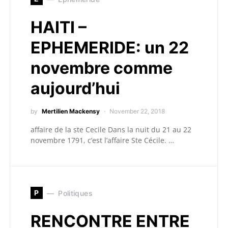
HAITI –
EPHEMERIDE: un 22
novembre comme
aujourd’hui
by
Mertilien Mackensy
November 22, 2018
affaire de la ste Cecile Dans la nuit du 21 au 22
novembre 1791, c’est l’affaire Ste Cécile. …
P
Politiques
RENCONTRE ENTRE