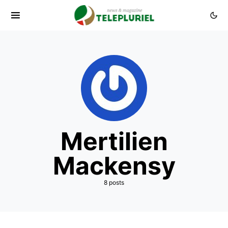
Mertilien
Mackensy
8 posts