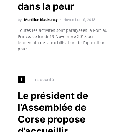
dans la peur
by
Mertilien Mackensy
November 19, 2018
Toutes les activités sont paralysées à Port-au-
Prince, ce lundi 19 Novembre 2018 au
lendemain de la mobilisation de l’opposition
pour …
I
Insécurité
Le président de
l’Assemblée de
Corse propose
d’accueillir