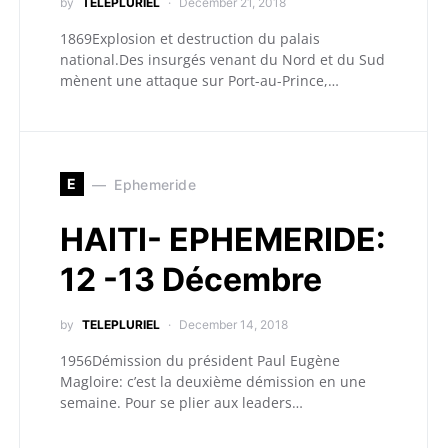
by
TELEPLURIEL
December 21, 2018
1869Explosion et destruction du palais
national.Des insurgés venant du Nord et du Sud
mènent une attaque sur Port-au-Prince,…
E
Ephemeride
HAITI- EPHEMERIDE:
12 -13 Décembre
by
TELEPLURIEL
December 14, 2018
1956Démission du président Paul Eugène
Magloire: c’est la deuxième démission en une
semaine. Pour se plier aux leaders…