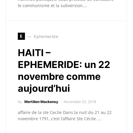
le communisme et la subversion,…
E
Ephemeride
HAITI –
EPHEMERIDE: un 22
novembre comme
aujourd’hui
by
Mertilien Mackensy
November 22, 2018
affaire de la ste Cecile Dans la nuit du 21 au 22
novembre 1791, c’est l’affaire Ste Cécile. …