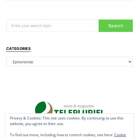
Search
CATEGORIES
Privacy & Cookies: This site uses cookies. By continuing to use this
website, you agree to their use.
Copyright © 2022 - teleplurielhaiti.com | *** Designed, Managed &
Hosted by
AllSuper.Info
***| All Rights Reserved
To find out more, including how to control cookies, see here:
Cookie