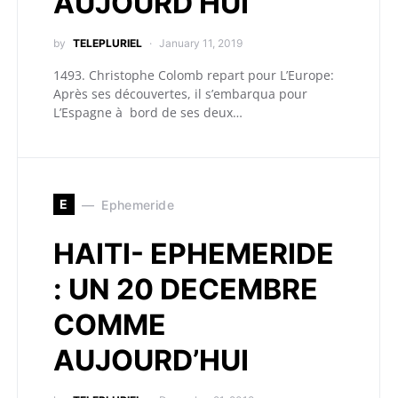
AUJOURD’HUI
by
TELEPLURIEL
January 11, 2019
1493. Christophe Colomb repart pour L’Europe:
Après ses découvertes, il s’embarqua pour
L’Espagne à bord de ses deux…
E
Ephemeride
HAITI- EPHEMERIDE
: UN 20 DECEMBRE
COMME
AUJOURD’HUI