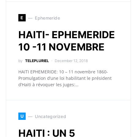
E
Ephemeride
HAITI- EPHEMERIDE
10 -11 NOVEMBRE
by
TELEPLURIEL
December 12, 2018
HAITI EPHEMERIDE: 10 – 11 novembre 1860­
Promulgation d’une loi habilitant le président
d’Haiti à révoquer les juges:…
U
Uncategorized
HAITI : UN 5