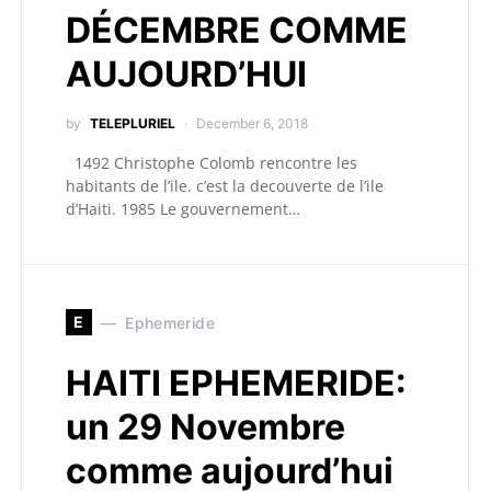
DÉCEMBRE COMME
AUJOURD’HUI
by
TELEPLURIEL
December 6, 2018
1492 Christophe Colomb rencontre les
habitants de l’ile. c’est la decouverte de l’ile
d’Haiti. 1985 Le gouvernement…
E
Ephemeride
HAITI EPHEMERIDE:
un 29 Novembre
comme aujourd’hui