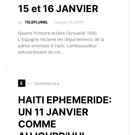
15 et 16 JANVIER
by
TELEPLURIEL
January 16, 2019
Quand l’histoire éclaire l’actualité 1830.
L‛Espagne réclame les départements de la
partie orientale d‛Haiti: L’ambassadeur
extraordinaire du roi…
E
Ephemeride
HAITI EPHEMERIDE:
UN 11 JANVIER
COMME