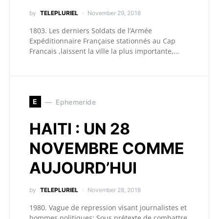
by
TELEPLURIEL
November 29, 2018
1803. Les derniers Soldats de l’Armée
Expéditionnaire Française stationnés au Cap
Francais ,laissent la ville la plus importante,…
E
Ephemeride
HAITI : UN 28
NOVEMBRE COMME
AUJOURD’HUI
by
TELEPLURIEL
November 28, 2018
1980. Vague de repression visant journalistes et
hommes politiques: Sous prétexte de combattre