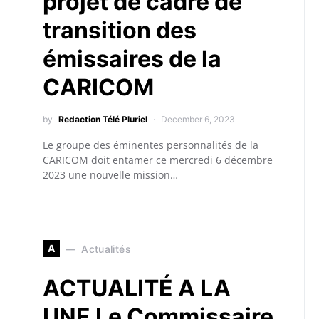
projet de cadre de
transition des
émissaires de la
CARICOM
by
Redaction Télé Pluriel
December 6, 2023
Le groupe des éminentes personnalités de la
CARICOM doit entamer ce mercredi 6 décembre
2023 une nouvelle mission…
A
Actualités
ACTUALITÉ A LA
UNE Le Commissaire