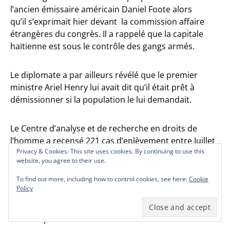
l’ancien émissaire américain Daniel Foote alors
qu’il s’exprimait hier devant la commission affaire
étrangères du congrès. Il a rappelé que la capitale
haïtienne est sous le contrôle des gangs armés.
Le diplomate a par ailleurs révélé que le premier
ministre Ariel Henry lui avait dit qu’il était prêt à
démissionner si la population le lui demandait.
Le Centre d’analyse et de recherche en droits de
l’homme a recensé 221 cas d’enlèvement entre Juillet
Privacy & Cookies: This site uses cookies. By continuing to use this
Privacy & Cookies: This site uses cookies. By continuing to use this
Privacy & Cookies: This site uses cookies. By continuing to use this
et Septembre dont une trentaine de ressortissants et
website, you agree to their use.
website, you agree to their use.
website, you agree to their use.
résidents étrangers.
To find out more, including how to control cookies, see here:
To find out more, including how to control cookies, see here:
To find out more, including how to control cookies, see here:
Cookie
Cookie
Cookie
Policy
Policy
Policy
Selon le dernier bulletin du CARD, les cas de
kidnapping ont augmenté de plus de 300% au cours
de cette période.