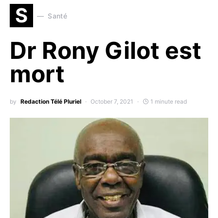
S
Santé
Dr Rony Gilot est
mort
by
Redaction Télé Pluriel
October 7, 2021
1 minute read