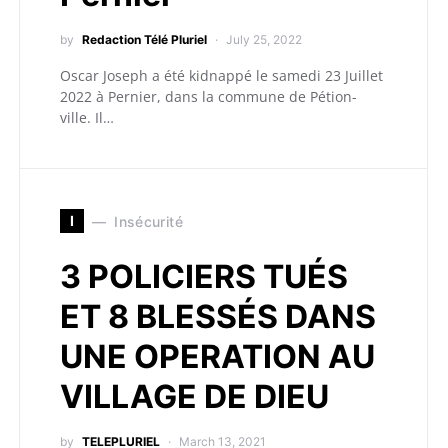
by
Redaction Télé Pluriel
July 25, 2022
Oscar Joseph a été kidnappé le samedi 23 Juillet
2022 à Pernier, dans la commune de Pétion-
ville. Il…
I
Insécurité
3 POLICIERS TUÉS
ET 8 BLESSÉS DANS
UNE OPERATION AU
VILLAGE DE DIEU
by
TELEPLURIEL
March 13, 2021