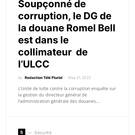
Soupçonné de
corruption, le DG de
la douane Romel Bell
est dans le
collimateur de
l’ULCC
by
Redaction Télé Pluriel
May 21, 2022
L’Unité de lutte contre la corruption enquête sur
la gestion du directeur général de
l’administration générale des douanes,…
S
Sécurité