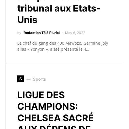
tribunal aux Etats-
Unis
by
Redaction Télé Pluriel
May 6, 2022
Le chef du gang des 400 Mawozo, Germine Joly
alias « Yonyon », a été présenté le 4…
S
Sports
LIGUE DES
CHAMPIONS:
CHELSEA SACRÉ