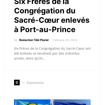
Six Frères de la
Congrégation du
Sacré-Cœur enlevés
à Port-au-Prince
by
Redaction Télé Pluriel
February 24, 2024
Six Frères de la Congrégation du Sacré-Cœur ont
été enlevés ce vendredi par des individus
armés, alors qu’ils…
D
Diplomatie