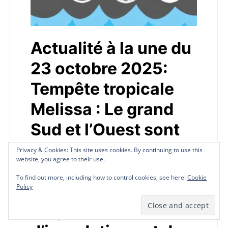
Actualité à la une du
23 octobre 2025:
Tempête tropicale
Melissa : Le grand
Sud et l’Ouest sont
passés de vigilance
Privacy & Cookies: This site uses cookies. By continuing to use this
Privacy & Cookies: This site uses cookies. By continuing to use this
website, you agree to their use.
website, you agree to their use.
jaune à vigilance
To find out more, including how to control cookies, see here:
To find out more, including how to control cookies, see here:
Cookie
Cookie
orange en raison des
Policy
Policy
risques accrus