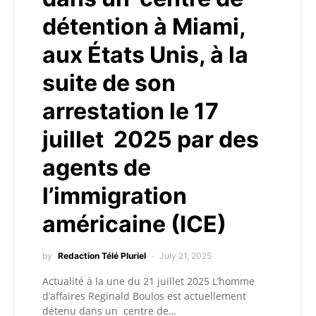
détention à Miami,
aux États Unis, à la
suite de son
arrestation le 17
juillet 2025 par des
agents de
l’immigration
américaine (ICE)
by
Redaction Télé Pluriel
July 21, 2025
Actualité à la une du 21 juillet 2025 L’homme
d’affaires Reginald Boulos est actuellement
détenu dans un centre de…