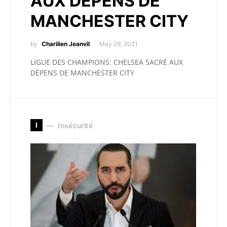
AUX DÉPENS DE
MANCHESTER CITY
by
Charilien Jeanvil
May 29, 2021
LIGUE DES CHAMPIONS: CHELSEA SACRÉ AUX
DÉPENS DE MANCHESTER CITY
I
Insécurité