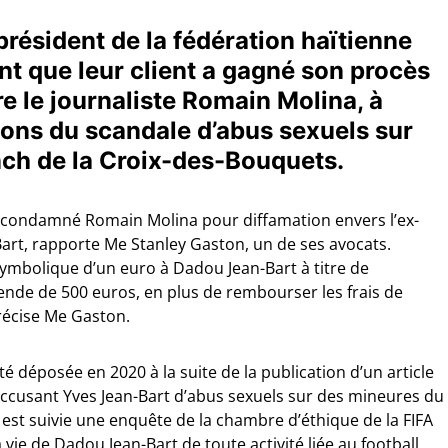
président de la fédération haïtienne
nt que leur client a gagné son procès
e le journaliste Romain Molina, à
tions du scandale d’abus sexuels sur
ch de la Croix-des-Bouquets.
s a condamné Romain Molina pour diffamation envers l’ex-
Bart, rapporte Me Stanley Gaston, un de ses avocats.
mbolique d’un euro à Dadou Jean-Bart à titre de
nde de 500 euros, en plus de rembourser les frais de
précise Me Gaston.
té déposée en 2020 à la suite de la publication d’un article
accusant Yves Jean-Bart d’abus sexuels sur des mineures du
 est suivie une enquête de la chambre d’éthique de la FIFA
ie de Dadou Jean-Bart de toute activité liée au football.