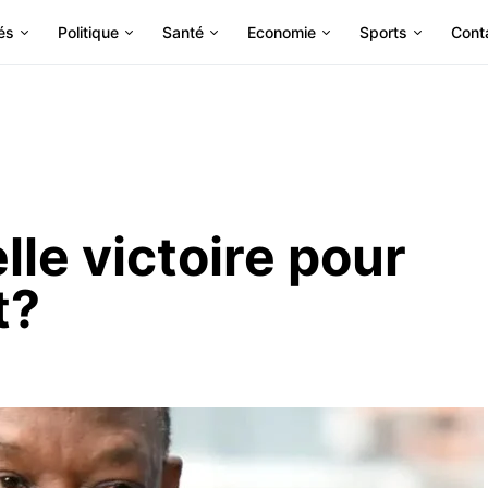
és
Politique
Santé
Economie
Sports
Cont
le victoire pour
t?