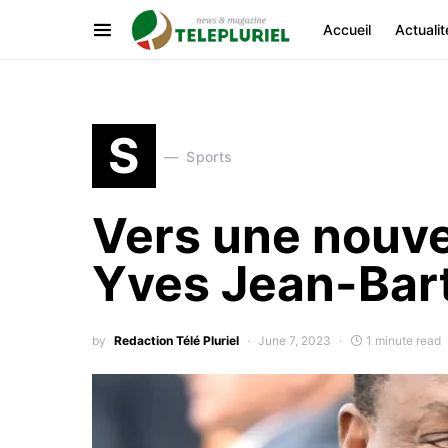
Accueil
Actualit
S
Sports
Vers une nouvel
Yves Jean-Bar
by
Redaction Télé Pluriel
June 7, 2023
1 minute read