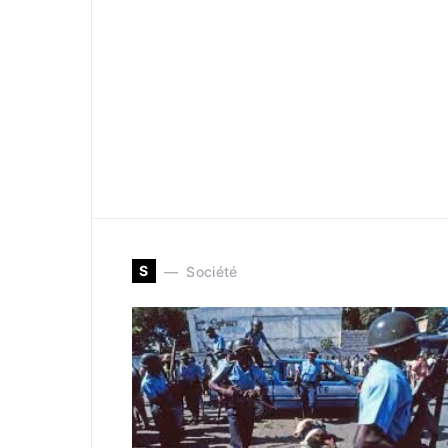
S
Société