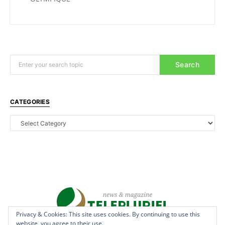
Search
CATEGORIES
Privacy & Cookies: This site uses cookies. By continuing to use this
website, you agree to their use.
Copyright © 2022 - teleplurielhaiti.com | *** Designed, Managed &