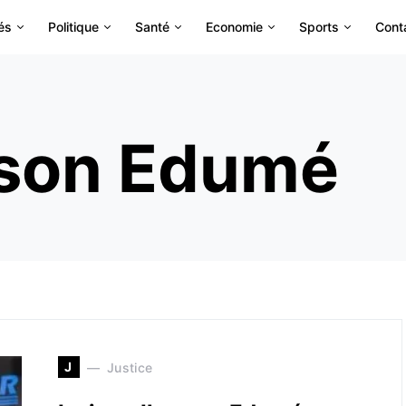
és
Politique
Santé
Economie
Sports
Cont
nson Edumé
J
Justice