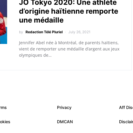
JO Tokyo 2020: Une athlète
d’origine haïtienne remporte
une médaille
by
Redaction Télé Pluriel
July 26, 2021
Jennifer Abel née à Montréal, de parents haïtiens,
vient de remporter une médaille d’argent aux jeux
olympiques de…
rms
Privacy
Aff Dis
okies
DMCAN
Discla