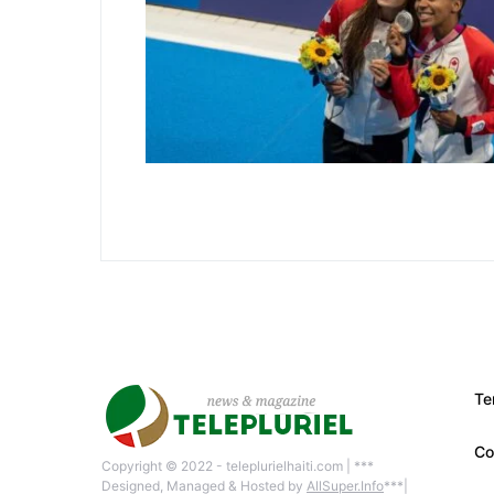
Te
Co
Copyright © 2022 - teleplurielhaiti.com | ***
Designed, Managed & Hosted by
AllSuper.Info
***|