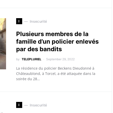
I
Insecurité
Plusieurs membres de la
famille d’un policier enlevés
par des bandits
by
TELEPLURIEL
September 29, 2022
La résidence du policier Beckens Dieudonné à
Châteaublond, à Torcel, a été attaquée dans la
soirée du 28…
I
Insecurité