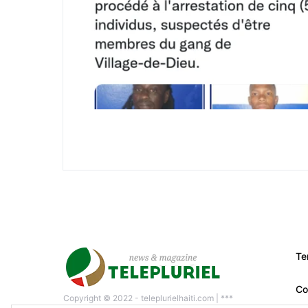
Te
Co
Copyright © 2022 - teleplurielhaiti.com | ***