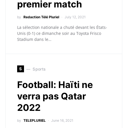
premier match
by
Redaction Télé Pluriel
July 12, 2021
La sélection nationale a chuté devant les États-
Unis (0-1) ce dimanche soir au Toyota Frisco
Stadium dans le…
S
Sports
Football: Haïti ne
verra pas Qatar
2022
by
TELEPLURIEL
June 16, 2021