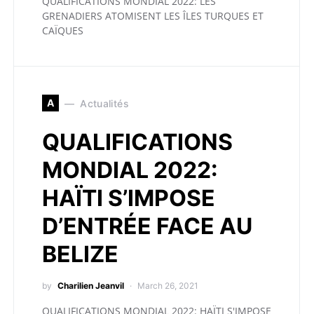
QUALIFICATIONS MONDIAL 2022: LES
GRENADIERS ATOMISENT LES ÎLES TURQUES ET
CAÏQUES
A
Actualités
QUALIFICATIONS
MONDIAL 2022:
HAÏTI S’IMPOSE
D’ENTRÉE FACE AU
BELIZE
by
Charilien Jeanvil
March 26, 2021
QUALIFICATIONS MONDIAL 2022: HAÏTI S'IMPOSE