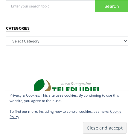
Search
CATEGORIES
Privacy & Cookies: This site uses cookies. By continuing to use this
website, you agree to their use.
Copyright © 2022 - teleplurielhaiti.com | *** Designed, Managed &
Hosted by
AllSuper.Info
***| All Rights Reserved
To find out more, including how to control cookies, see here:
Cookie
Policy
Terms
Privacy
Aff Disclosure
Anti Spam
Cookies
DMCAN
Disclaimer
Contact