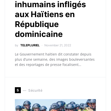
inhumains infligés
aux Haïtiens en
République
dominicaine
by
TELEPLURIEL
November 21, 2022
Le Gouvernement haïtien dit constater depuis
plus d’une semaine, des images bouleversantes
et des reportages de presse focalisent…
S
Sécurité