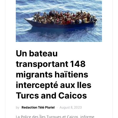
Un bateau
transportant 148
migrants haïtiens
intercepté aux Iles
Turcs and Caicos
by
Redaction Télé Pluriel
August 8, 2023
La Police des Îles Turques et Caicos informe