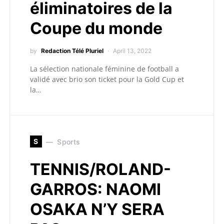
éliminatoires de la
Coupe du monde
by
Redaction Télé Pluriel
April 13, 2022
La sélection nationale féminine de football a
validé avec brio son ticket pour la Gold Cup et
la…
S
Sports
TENNIS/ROLAND-
GARROS: NAOMI
OSAKA N’Y SERA