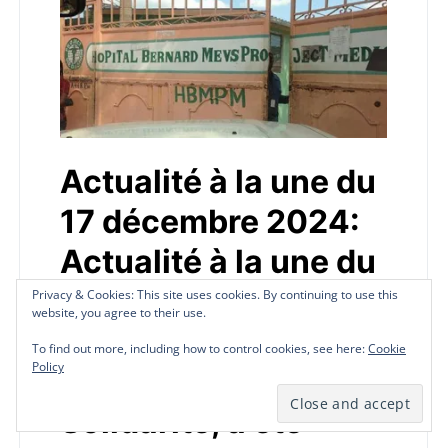
Actualité à la une du
17 décembre 2024:
Actualité à la une du
17 décembre 2024 :
Privacy & Cookies: This site uses cookies. By continuing to use this
Privacy & Cookies: This site uses cookies. By continuing to use this
Privacy & Cookies: This site uses cookies. By continuing to use this
website, you agree to their use.
website, you agree to their use.
website, you agree to their use.
L’hôpital Bernard
To find out more, including how to control cookies, see here:
To find out more, including how to control cookies, see here:
To find out more, including how to control cookies, see here:
Cookie
Cookie
Cookie
Policy
Policy
Policy
Mevs situé à Village
Solidarité, a été