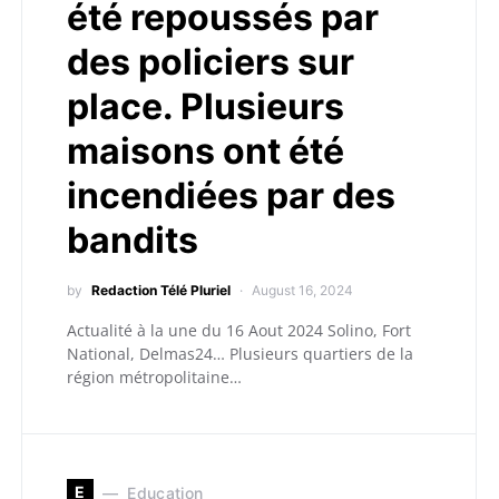
été repoussés par
des policiers sur
place. Plusieurs
maisons ont été
incendiées par des
bandits
by
Redaction Télé Pluriel
August 16, 2024
Actualité à la une du 16 Aout 2024 Solino, Fort
National, Delmas24… Plusieurs quartiers de la
région métropolitaine…
E
Education