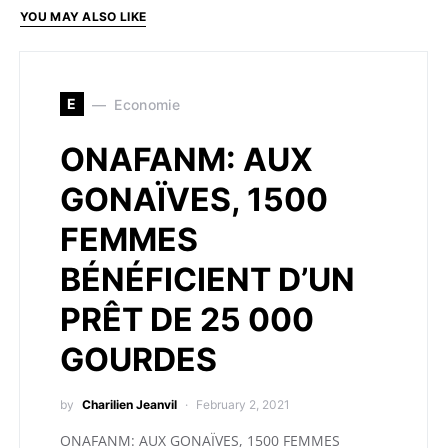
YOU MAY ALSO LIKE
E
Economie
ONAFANM: AUX
GONAÏVES, 1500
FEMMES
BÉNÉFICIENT D’UN
PRÊT DE 25 000
GOURDES
by
Charilien Jeanvil
February 2, 2021
ONAFANM: AUX GONAÏVES, 1500 FEMMES