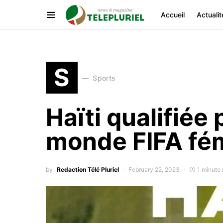
Accueil
Actualit
S
Sports
Haïti qualifiée
monde FIFA fém
by
Redaction Télé Pluriel
February 22, 2023
1 minute 