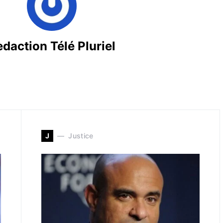
daction Télé Pluriel
J
Justice