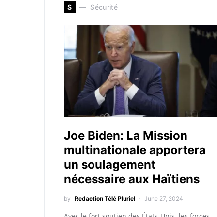
S
Sécurité
Joe Biden: La Mission
multinationale apportera
un soulagement
nécessaire aux Haïtiens
by
Redaction Télé Pluriel
June 27, 2024
Avec le fort soutien des États-Unis, les forces