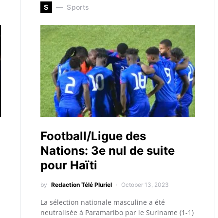
S
Sports
Football/Ligue des
Nations: 3e nul de suite
pour Haïti
by
Redaction Télé Pluriel
October 13, 2023
La sélection nationale masculine a été
neutralisée à Paramaribo par le Suriname (1-1)