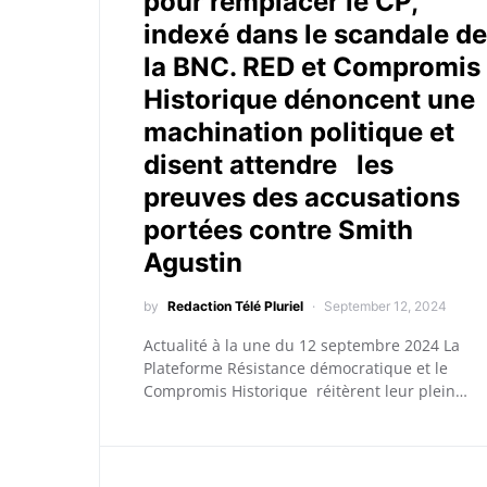
pour remplacer le CP,
indexé dans le scandale de
la BNC. RED et Compromis
Historique dénoncent une
machination politique et
disent attendre les
preuves des accusations
portées contre Smith
Agustin
by
Redaction Télé Pluriel
September 12, 2024
Actualité à la une du 12 septembre 2024 La
Plateforme Résistance démocratique et le
Compromis Historique réitèrent leur plein…