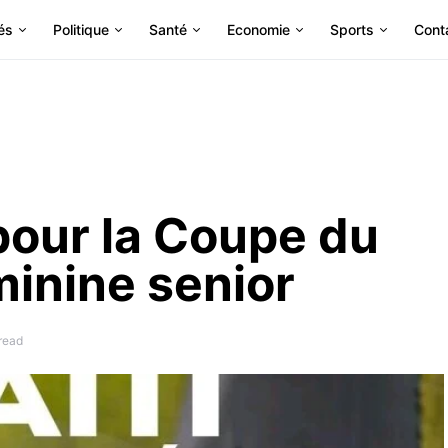
és
Politique
Santé
Economie
Sports
Cont
 pour la Coupe du
inine senior
read