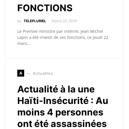
FONCTIONS
by
TELEPLURIEL
March 22, 2019
Le Premier ministre par intérim, Jean Michel
Lapin a été investi de ses fonctions, ce jeudi 22
mars…
A
Actualités
Actualité à la une
Haïti-Insécurité : Au
moins 4 personnes
ont été assassinées