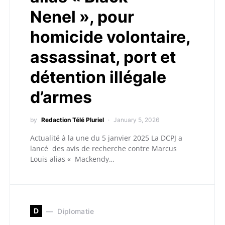
Nenel », pour
homicide volontaire,
assassinat, port et
détention illégale
d’armes
by
Redaction Télé Pluriel
January 5, 2026
Actualité à la une du 5 janvier 2025 La DCPJ a
lancé des avis de recherche contre Marcus
Louis alias « Mackendy…
D
Diplomatie