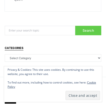
Search
CATEGORIES
Privacy & Cookies: This site uses cookies. By continuing to use this
Privacy & Cookies: This site uses cookies. By continuing to use this
Privacy & Cookies: This site uses cookies. By continuing to use this
website, you agree to their use.
website, you agree to their use.
website, you agree to their use.
To find out more, including how to control cookies, see here:
To find out more, including how to control cookies, see here:
To find out more, including how to control cookies, see here:
Cookie
Cookie
Cookie
Policy
Policy
Policy
I
Insécurité