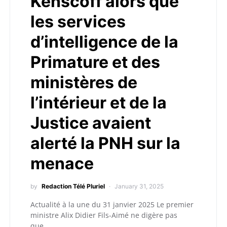
Kenscoff alors que
les services
d’intelligence de la
Primature et des
ministères de
l’intérieur et de la
Justice avaient
alerté la PNH sur la
menace
by
Redaction Télé Pluriel
January 31, 2025
Actualité à la une du 31 janvier 2025 Le premier
ministre Alix Didier Fils-Aimé ne digère pas
que…