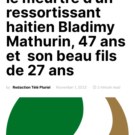
ressortissant
haitien Bladimy
Mathurin, 47 ans
et son beau fils
de 27 ans
by
Redaction Télé Pluriel
November 1, 2023
2 minute read