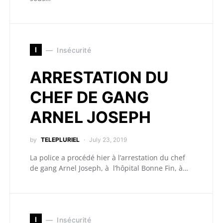
I
Insécurité
ARRESTATION DU
CHEF DE GANG
ARNEL JOSEPH
by
TELEPLURIEL
July 23, 2019
La police a procédé hier à l’arrestation du chef
de gang Arnel Joseph, à l’hôpital Bonne Fin, à…
I
Insécurité