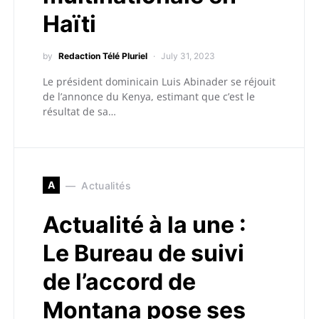
Haïti
by
Redaction Télé Pluriel
July 31, 2023
Le président dominicain Luis Abinader se réjouit
de l’annonce du Kenya, estimant que c’est le
résultat de sa…
A
Actualités
Actualité à la une :
Le Bureau de suivi
de l’accord de
Montana pose ses