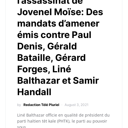
l’assassinat de
Jovenel Moïse: Des
mandats d’amener
émis contre Paul
Denis, Gérald
Bataille, Gérard
Forges, Liné
Balthazar et Samir
Handall
by
Redaction Télé Pluriel
August 3, 2021
Liné Balthazar officie en qualité de président du
parti haïtien tèt kale (PHTK), le parti au pouvoir
sous…