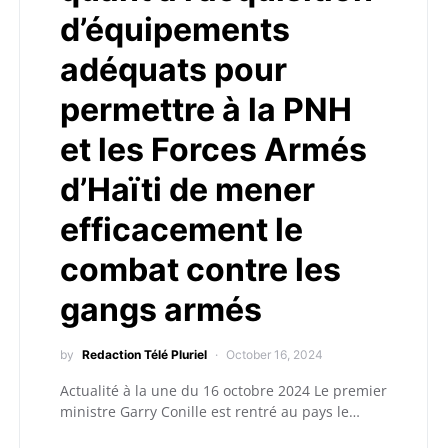
d’équipements
adéquats pour
permettre à la PNH
et les Forces Armés
d’Haïti de mener
efficacement le
combat contre les
gangs armés
by
Redaction Télé Pluriel
October 16, 2024
Actualité à la une du 16 octobre 2024 Le premier
ministre Garry Conille est rentré au pays le…