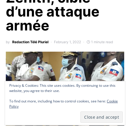
d’une attaque
armée
by
Redaction Télé Pluriel
February 1, 2022
1 minute read
Privacy & Cookies: This site uses cookies. By continuing to use this
Privacy & Cookies: This site uses cookies. By continuing to use this
Privacy & Cookies: This site uses cookies. By continuing to use this
website, you agree to their use.
website, you agree to their use.
website, you agree to their use.
To find out more, including how to control cookies, see here:
To find out more, including how to control cookies, see here:
To find out more, including how to control cookies, see here:
Cookie
Cookie
Cookie
Policy
Policy
Policy