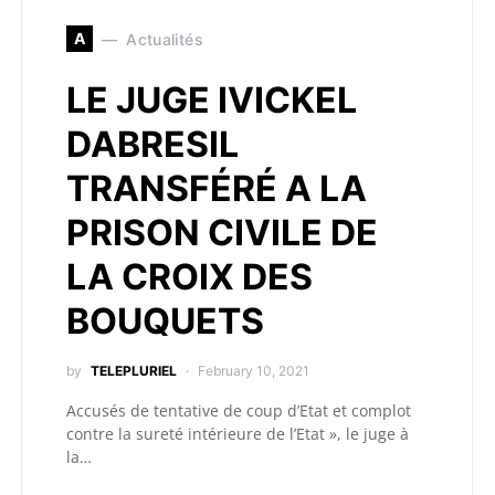
A
Actualités
LE JUGE IVICKEL
DABRESIL
TRANSFÉRÉ A LA
PRISON CIVILE DE
LA CROIX DES
BOUQUETS
by
TELEPLURIEL
February 10, 2021
Accusés de tentative de coup d’Etat et complot
contre la sureté intérieure de l’Etat », le juge à
la…