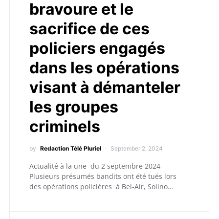
bravoure et le
sacrifice de ces
policiers engagés
dans les opérations
visant à démanteler
les groupes
criminels
by
Redaction Télé Pluriel
September 2, 2024
Actualité à la une du 2 septembre 2024
Plusieurs présumés bandits ont été tués lors
des opérations policières à Bel-Air, Solino…