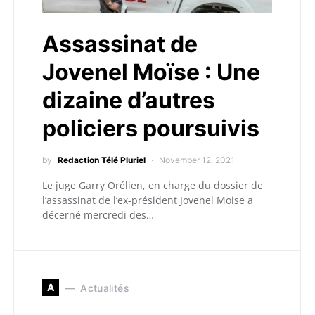
Assassinat de
Jovenel Moïse : Une
dizaine d’autres
policiers poursuivis
by
Redaction Télé Pluriel
November 12, 2021
Le juge Garry Orélien, en charge du dossier de
l’assassinat de l’ex-président Jovenel Moise a
décerné mercredi des…
A
Actualités