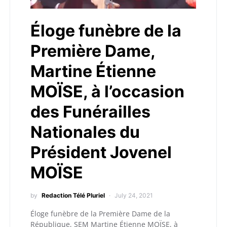
Éloge funèbre de la
Première Dame,
Martine Étienne
MOÏSE, à l’occasion
des Funérailles
Nationales du
Président Jovenel
MOÏSE
by
Redaction Télé Pluriel
July 24, 2021
Éloge funèbre de la Première Dame de la
République, SEM Martine Étienne MOÏSE, à