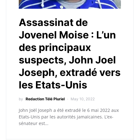
Assassinat de
Jovenel Moise : L’un
des principaux
suspects, John Joel
Joseph, extradé vers
les Etats-Unis
by
Redaction Télé Pluriel
May 10, 2022
John Joël Joseph a été extradé le 6 mai 2022 aux
Etats-Unis par les autorités jamaïcaines. L’ex-
sénateur est…