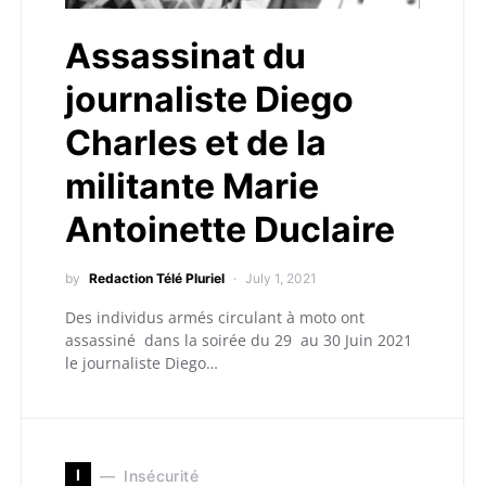
Assassinat du
journaliste Diego
Charles et de la
militante Marie
Antoinette Duclaire
by
Redaction Télé Pluriel
July 1, 2021
Des individus armés circulant à moto ont
assassiné dans la soirée du 29 au 30 Juin 2021
le journaliste Diego…
I
Insécurité