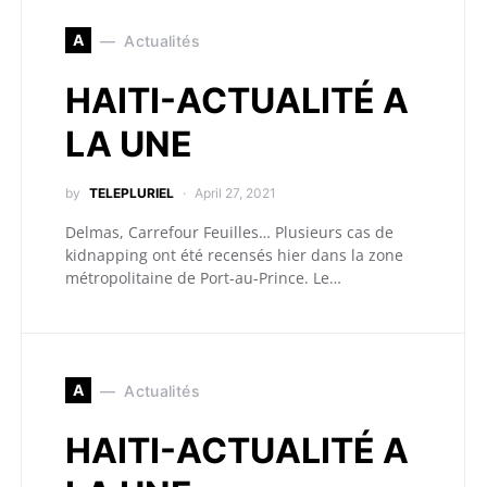
A
Actualités
HAITI-ACTUALITÉ A
LA UNE
by
TELEPLURIEL
April 27, 2021
Delmas, Carrefour Feuilles… Plusieurs cas de
kidnapping ont été recensés hier dans la zone
métropolitaine de Port-au-Prince. Le…
A
Actualités
HAITI-ACTUALITÉ A