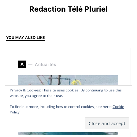
Redaction Télé Pluriel
YOU MAY ALSO LIKE
A
Actualités
Privacy & Cookies: This site uses cookies. By continuing to use this
Privacy & Cookies: This site uses cookies. By continuing to use this
Privacy & Cookies: This site uses cookies. By continuing to use this
website, you agree to their use.
website, you agree to their use.
website, you agree to their use.
To find out more, including how to control cookies, see here:
To find out more, including how to control cookies, see here:
To find out more, including how to control cookies, see here:
Cookie
Cookie
Cookie
Policy
Policy
Policy