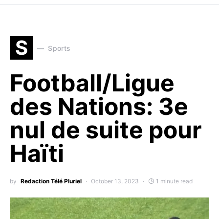
S
Sports
Football/Ligue
des Nations: 3e
nul de suite pour
Haïti
by
Redaction Télé Pluriel
October 13, 2023
1 minute read