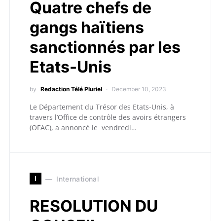
Quatre chefs de
gangs haïtiens
sanctionnés par les
Etats-Unis
by
Redaction Télé Pluriel
December 10, 2023
Le Département du Trésor des Etats-Unis, à
travers l’Office de contrôle des avoirs étrangers
(OFAC), a annoncé le vendredi…
I
International
RESOLUTION DU