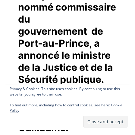
nommé commissaire
du
gouvernement de
Port-au-Prince, a
annoncé le ministre
de la Justice et de la
Sécurité publique.
Me
Privacy & Cookies: This site uses cookies. By continuing to use this
Privacy & Cookies: This site uses cookies. By continuing to use this
Privacy & Cookies: This site uses cookies. By continuing to use this
website, you agree to their use.
website, you agree to their use.
website, you agree to their use.
Bourgouin remplac
To find out more, including how to control cookies, see here:
To find out more, including how to control cookies, see here:
To find out more, including how to control cookies, see here:
Cookie
Cookie
Cookie
Policy
Policy
Policy
e Me Jean Elder
Guillaume.