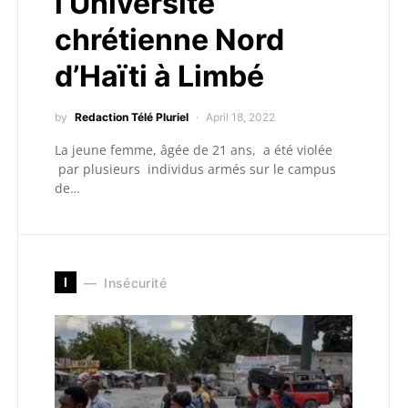
l’Université
chrétienne Nord
d’Haïti à Limbé
by
Redaction Télé Pluriel
April 18, 2022
La jeune femme, âgée de 21 ans, a été violée
par plusieurs individus armés sur le campus
de…
I
Insécurité