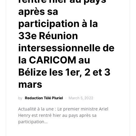
après sa
participation à la
33e Réunion
intersessionnelle de
la CARICOM au
Bélize les 1er, 2 et 3
mars
by
Redaction Télé Pluriel
March 5, 2022
Actualité à la une : Le premier ministre Ariel
Henry est rentré hier au pays après sa
participation…