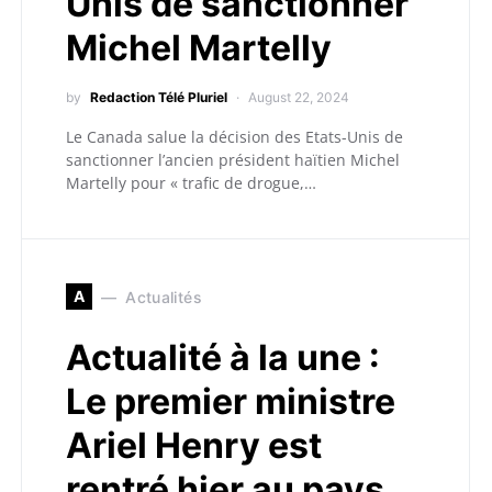
Unis de sanctionner
Michel Martelly
by
Redaction Télé Pluriel
August 22, 2024
Le Canada salue la décision des Etats-Unis de
sanctionner l’ancien président haïtien Michel
Martelly pour « trafic de drogue,…
A
Actualités
Actualité à la une :
Le premier ministre
Ariel Henry est
rentré hier au pays