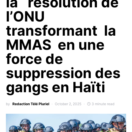
la résolution de
l’ONU
transformant la
MMAS en une
force de
suppression des
gangs en Haïti
by
Redaction Télé Pluriel
October 2, 2025
3 minute read