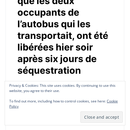
que les deux
occupants de
l’autobus qui les
transportait, ont été
libérées hier soir
après six jours de
séquestration
by
Redaction Télé Pluriel
January 25, 2024
Privacy & Cookies: This site uses cookies. By continuing to use this
Privacy & Cookies: This site uses cookies. By continuing to use this
Privacy & Cookies: This site uses cookies. By continuing to use this
website, you agree to their use.
website, you agree to their use.
website, you agree to their use.
Actualité à la une: Enlevées le vendredi 19
janvier dernier, à l’Avenue Christophe, à Port-
To find out more, including how to control cookies, see here:
To find out more, including how to control cookies, see here:
To find out more, including how to control cookies, see here:
Cookie
Cookie
Cookie
au-Prince, les six religieuses…
Policy
Policy
Policy