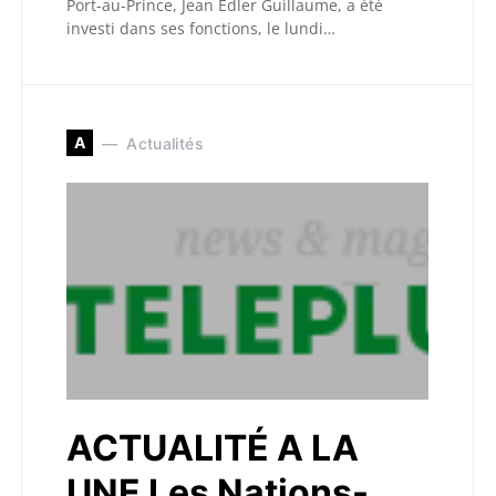
Port-au-Prince, Jean Edler Guillaume, a été
investi dans ses fonctions, le lundi…
A
Actualités
ACTUALITÉ A LA
UNE Les Nations-