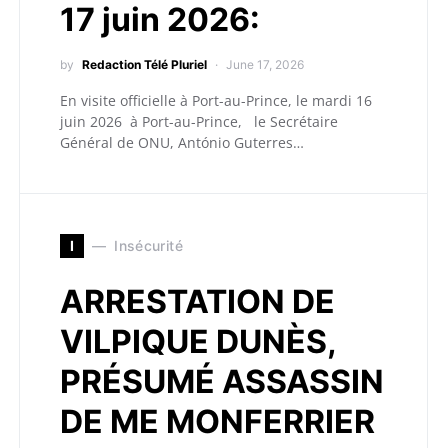
17 juin 2026:
by
Redaction Télé Pluriel
June 17, 2026
En visite officielle à Port-au-Prince, le mardi 16
juin 2026 à Port-au-Prince, le Secrétaire
Général de ONU, António Guterres…
I
Insécurité
ARRESTATION DE
VILPIQUE DUNÈS,
PRÉSUMÉ ASSASSIN
DE ME MONFERRIER