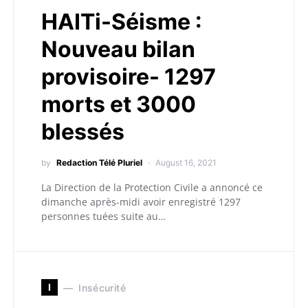
HAITi-Séisme :
Nouveau bilan
provisoire- 1297
morts et 3000
blessés
by
Redaction Télé Pluriel
August 16, 2021
La Direction de la Protection Civile a annoncé ce
dimanche après-midi avoir enregistré 1297
personnes tuées suite au…
I
Insécurité