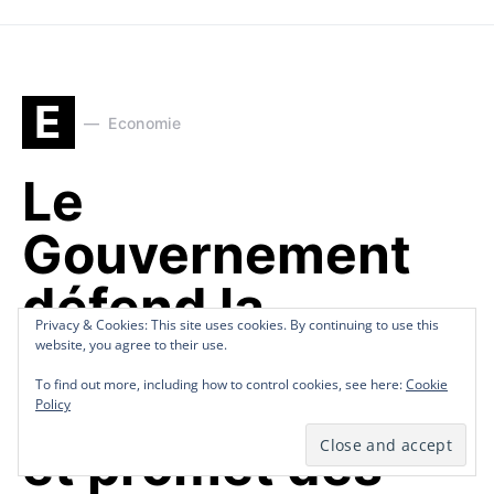
E
Economie
Le
Gouvernement
défend la
Privacy & Cookies: This site uses cookies. By continuing to use this
Privacy & Cookies: This site uses cookies. By continuing to use this
Privacy & Cookies: This site uses cookies. By continuing to use this
nouvelle grille de
website, you agree to their use.
website, you agree to their use.
website, you agree to their use.
To find out more, including how to control cookies, see here:
To find out more, including how to control cookies, see here:
To find out more, including how to control cookies, see here:
Cookie
Cookie
Cookie
salaire minimum
Policy
Policy
Policy
et promet des