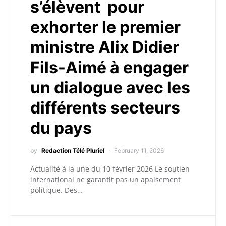
s’élèvent pour
exhorter le premier
ministre Alix Didier
Fils-Aimé à engager
un dialogue avec les
différents secteurs
du pays
by
Redaction Télé Pluriel
February 11, 2026
Actualité à la une du 10 février 2026 Le soutien
international ne garantit pas un apaisement
politique. Des…