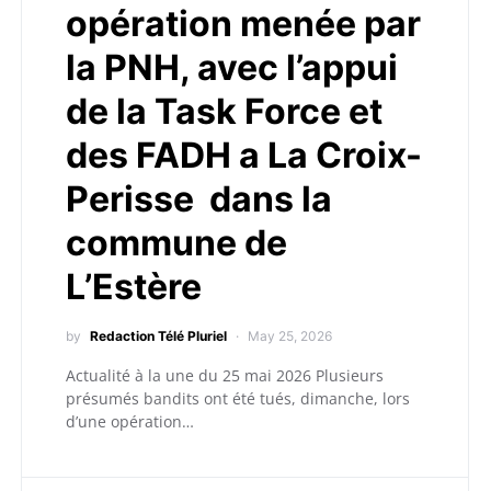
opération menée par
la PNH, avec l’appui
de la Task Force et
des FADH a La Croix-
Perisse dans la
commune de
L’Estère
by
Redaction Télé Pluriel
May 25, 2026
Actualité à la une du 25 mai 2026 Plusieurs
présumés bandits ont été tués, dimanche, lors
d’une opération…