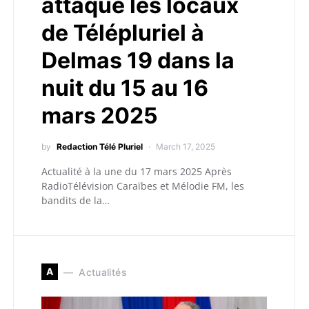
attaqué les locaux
de Télépluriel à
Delmas 19 dans la
nuit du 15 au 16
mars 2025
by
Redaction Télé Pluriel
March 17, 2025
Actualité à la une du 17 mars 2025 Après
RadioTélévision Caraïbes et Mélodie FM, les
bandits de la…
A
Actualités