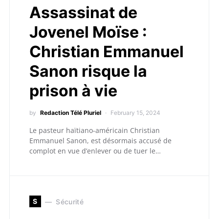
Assassinat de
Jovenel Moïse :
Christian Emmanuel
Sanon risque la
prison à vie
by
Redaction Télé Pluriel
February 15, 2024
Le pasteur haïtiano-américain Christian
Emmanuel Sanon, est désormais accusé de
complot en vue d’enlever ou de tuer le…
S
Sécurité