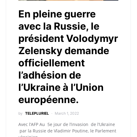
En pleine guerre
avec la Russie, le
président Volodymyr
Zelensky demande
officiellement
l’adhésion de
l’Ukraine à l’Union
européenne.
by
TELEPLURIEL
March 1, 2022
Avec l’AFP Au 5e jour de l’invasion de l’Ukraine
par la Russie de Vladimir Poutine, le Parlement