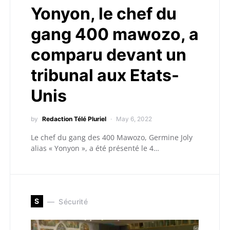
Yonyon, le chef du
gang 400 mawozo, a
comparu devant un
tribunal aux Etats-
Unis
by
Redaction Télé Pluriel
May 6, 2022
Le chef du gang des 400 Mawozo, Germine Joly
alias « Yonyon », a été présenté le 4…
S
Sécurité