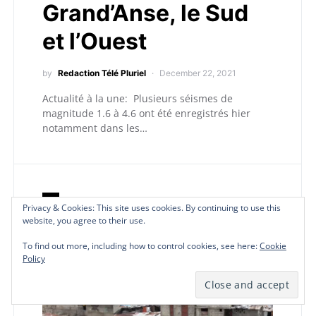
Grand’Anse, le Sud
et l’Ouest
by
Redaction Télé Pluriel
December 22, 2021
Actualité à la une: Plusieurs séismes de
magnitude 1.6 à 4.6 ont été enregistrés hier
notamment dans les…
A
Actualités
Privacy & Cookies: This site uses cookies. By continuing to use this
Privacy & Cookies: This site uses cookies. By continuing to use this
Privacy & Cookies: This site uses cookies. By continuing to use this
website, you agree to their use.
website, you agree to their use.
website, you agree to their use.
To find out more, including how to control cookies, see here:
To find out more, including how to control cookies, see here:
To find out more, including how to control cookies, see here:
Cookie
Cookie
Cookie
Policy
Policy
Policy