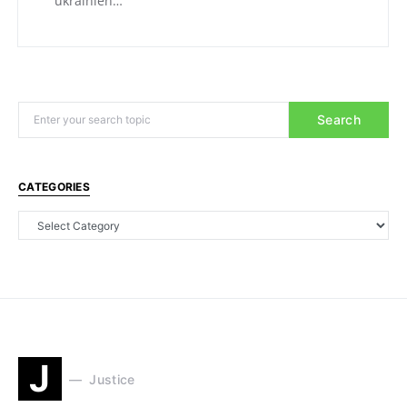
ukrainien…
Search
CATEGORIES
J
Justice