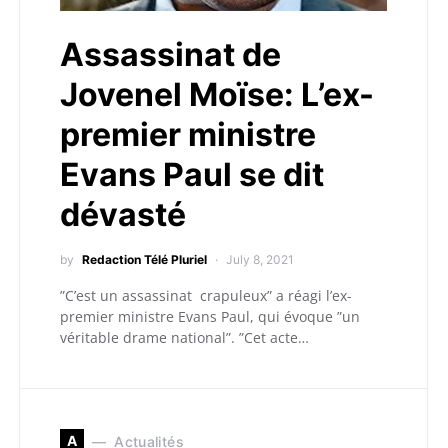
Assassinat de
Jovenel Moïse: L’ex-
premier ministre
Evans Paul se dit
dévasté
by
Redaction Télé Pluriel
July 8, 2021
”C’est un assassinat crapuleux” a réagi l’ex-
premier ministre Evans Paul, qui évoque ”un
véritable drame national”. ”Cet acte…
A
Actualités