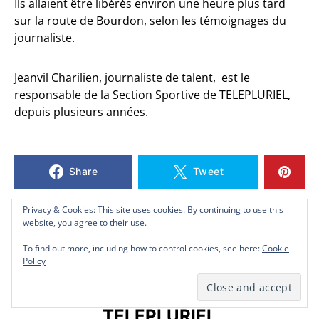
Ils allaient être libérés environ une heure plus tard
sur la route de Bourdon, selon les témoignages du
journaliste.
Jeanvil Charilien, journaliste de talent, est le
responsable de la Section Sportive de TELEPLURIEL,
depuis plusieurs années.
Share
Tweet
Privacy & Cookies: This site uses cookies. By continuing to use this
Privacy & Cookies: This site uses cookies. By continuing to use this
Privacy & Cookies: This site uses cookies. By continuing to use this
website, you agree to their use.
website, you agree to their use.
website, you agree to their use.
To find out more, including how to control cookies, see here:
To find out more, including how to control cookies, see here:
To find out more, including how to control cookies, see here:
Cookie
Cookie
Cookie
Policy
Policy
Policy
TELEPLURIEL