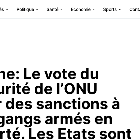
és
Politique
Santé
Economie
Sports
Cont
une: Le vote du
urité de l’ONU
er des sanctions à
 gangs armés en
rté. Les Etats sont