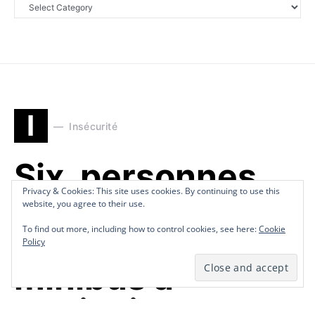
I
Insécurité
Six personnes
Privacy & Cookies: This site uses cookies. By continuing to use this
Privacy & Cookies: This site uses cookies. By continuing to use this
blessées par
website, you agree to their use.
website, you agree to their use.
balles dans un
To find out more, including how to control cookies, see here:
To find out more, including how to control cookies, see here:
Cookie
Cookie
Policy
Policy
minibus à
Mariani