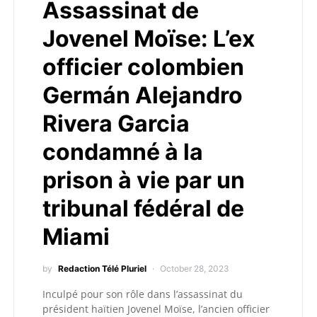
Assassinat de
Jovenel Moïse: L’ex
officier colombien
Germán Alejandro
Rivera Garcia
condamné à la
prison à vie par un
tribunal fédéral de
Miami
by
Redaction Télé Pluriel
October 28, 2023
Inculpé pour son rôle dans l’assassinat du
président haïtien Jovenel Moïse, l’ancien officier