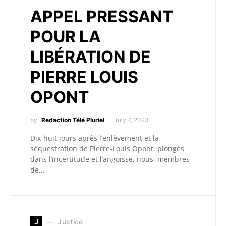
APPEL PRESSANT
POUR LA
LIBÉRATION DE
PIERRE LOUIS
OPONT
by
Redaction Télé Pluriel
July 7, 2023
Dix-huit jours après l’enlèvement et la
séquestration de Pierre-Louis Opont, plongés
dans l’incertitude et l’angoisse, nous, membres
de…
J
Justice