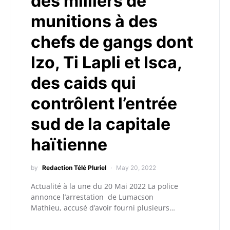
des milliers de
munitions à des
chefs de gangs dont
Izo, Ti Lapli et Isca,
des caids qui
contrôlent l’entrée
sud de la capitale
haïtienne
by
Redaction Télé Pluriel
May 20, 2022
Actualité à la une du 20 Mai 2022 La police
annonce l’arrestation de Lumacson
Mathieu, accusé d’avoir fourni plusieurs…