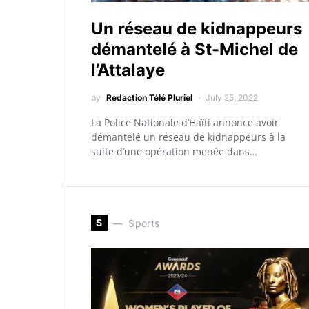
Un réseau de kidnappeurs
démantelé à St-Michel de
l’Attalaye
by
Redaction Télé Pluriel
July 25, 2022
La Police Nationale d’Haïti annonce avoir
démantelé un réseau de kidnappeurs à la
suite d’une opération menée dans…
S
Sports