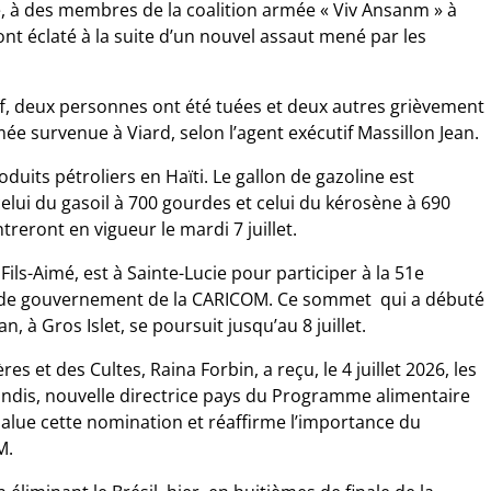
, à des membres de la coalition armée « Viv Ansanm » à
ont éclaté à la suite d’un nouvel assaut mené par les
off, deux personnes ont été tuées et deux autres grièvement
ée survenue à Viard, selon l’agent exécutif Massillon Jean.
duits pétroliers en Haïti. Le gallon de gazoline est
elui du gasoil à 700 gourdes et celui du kérosène à 690
reront en vigueur le mardi 7 juillet.
 Fils-Aimé, est à Sainte-Lucie pour participer à la 51e
t de gouvernement de la CARICOM. Ce sommet qui a débuté
, à Gros Islet, se poursuit jusqu’au 8 juillet.
es et des Cultes, Raina Forbin, a reçu, le 4 juillet 2026, les
andis, nouvelle directrice pays du Programme alimentaire
salue cette nomination et réaffirme l’importance du
M.