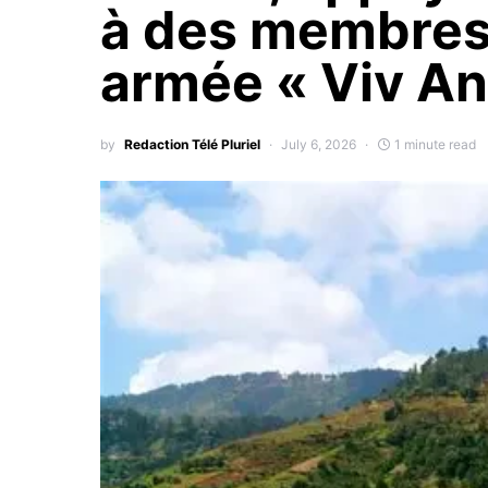
à des membres 
armée « Viv An
by
Redaction Télé Pluriel
July 6, 2026
1 minute read