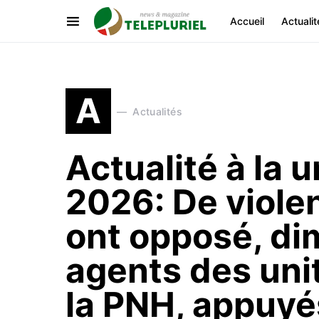
Accueil
Actualit
A
Actualités
Actualité à la u
2026: De viole
ont opposé, di
agents des uni
la PNH, appuyés