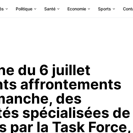
és
Politique
Santé
Economie
Sports
Cont
ne du 6 juillet
nts affrontements
manche, des
tés spécialisées de
 par la Task Force,