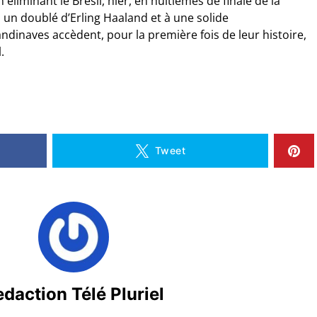
 éliminant le Brésil, hier, en huitièmes de finale de la
un doublé d’Erling Haaland et à une solide
dinaves accèdent, pour la première fois de leur histoire,
.
Tweet
daction Télé Pluriel