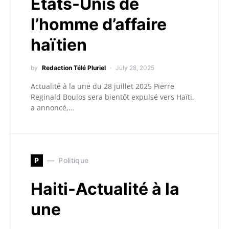
Etats-Unis de
l’homme d’affaire
haïtien
by
Redaction Télé Pluriel
July 28, 2025
Actualité à la une du 28 juillet 2025 Pierre
Reginald Boulos sera bientôt expulsé vers Haïti,
a annoncé,…
P
Politique
Haiti-Actualité à la
une