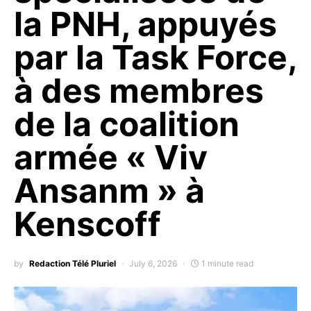
la PNH, appuyés
par la Task Force,
à des membres
de la coalition
armée « Viv
Ansanm » à
Kenscoff
by
Redaction Télé Pluriel
July 6, 2026
1 minute read