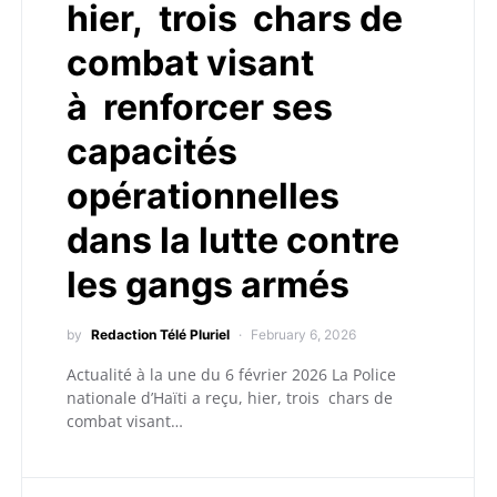
hier, trois chars de
combat visant
à renforcer ses
capacités
opérationnelles
dans la lutte contre
les gangs armés
by
Redaction Télé Pluriel
February 6, 2026
Actualité à la une du 6 février 2026 La Police
nationale d’Haïti a reçu, hier, trois chars de
combat visant…