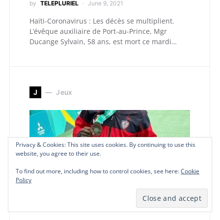
by
TELEPLURIEL
June 9, 2021
Haïti-Coronavirus : Les décès se multiplient.
L’évêque auxiliaire de Port-au-Prince, Mgr
Ducange Sylvain, 58 ans, est mort ce mardi…
J
Jeux
Privacy & Cookies: This site uses cookies. By continuing to use this
Privacy & Cookies: This site uses cookies. By continuing to use this
Privacy & Cookies: This site uses cookies. By continuing to use this
website, you agree to their use.
website, you agree to their use.
website, you agree to their use.
To find out more, including how to control cookies, see here:
To find out more, including how to control cookies, see here:
To find out more, including how to control cookies, see here:
Cookie
Cookie
Cookie
Policy
Policy
Policy