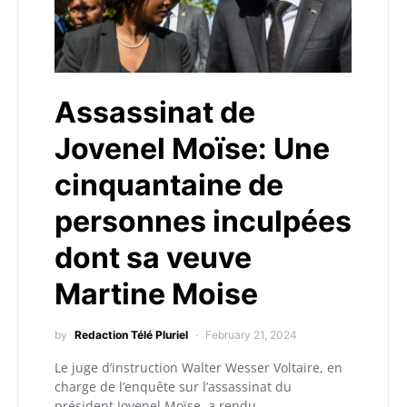
Assassinat de
Jovenel Moïse: Une
cinquantaine de
personnes inculpées
dont sa veuve
Martine Moise
by
Redaction Télé Pluriel
February 21, 2024
Le juge d’instruction Walter Wesser Voltaire, en
charge de l’enquête sur l’assassinat du
président Jovenel Moïse, a rendu…