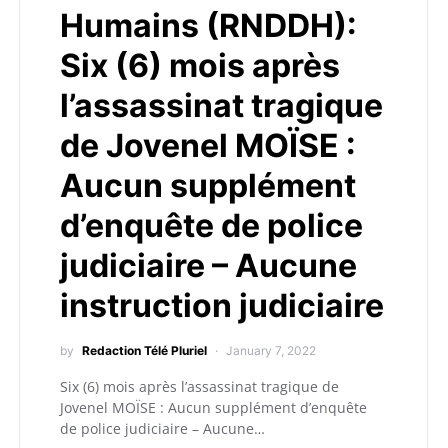
Humains (RNDDH):
Six (6) mois après
l’assassinat tragique
de Jovenel MOÏSE :
Aucun supplément
d’enquête de police
judiciaire – Aucune
instruction judiciaire
by
Redaction Télé Pluriel
January 7, 2022
Six (6) mois après l’assassinat tragique de
Jovenel MOÏSE : Aucun supplément d’enquête
de police judiciaire – Aucune…