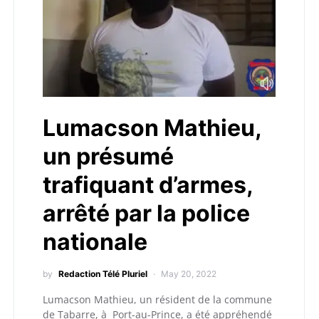
Lumacson Mathieu,
un présumé
trafiquant d’armes,
arrêté par la police
nationale
by
Redaction Télé Pluriel
May 20, 2022
Lumacson Mathieu, un résident de la commune
de Tabarre, à Port-au-Prince, a été appréhendé