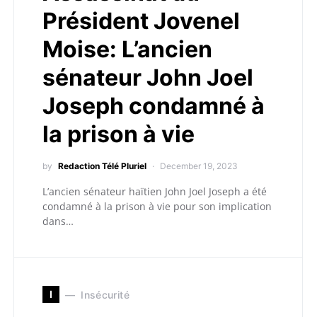
Président Jovenel
Moise: L’ancien
sénateur John Joel
Joseph condamné à
la prison à vie
by
Redaction Télé Pluriel
December 19, 2023
L’ancien sénateur haïtien John Joel Joseph a été
condamné à la prison à vie pour son implication
dans…
I
Insécurité