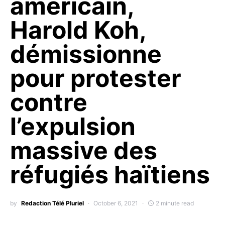
américain,
Harold Koh,
démissionne
pour protester
contre
l’expulsion
massive des
réfugiés haïtiens
by
Redaction Télé Pluriel
October 6, 2021
2 minute read