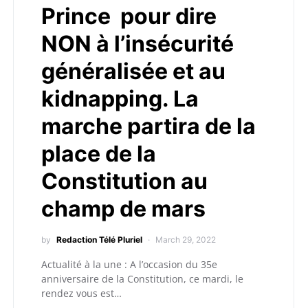
Prince pour dire
NON à l’insécurité
généralisée et au
kidnapping. La
marche partira de la
place de la
Constitution au
champ de mars
by
Redaction Télé Pluriel
March 29, 2022
Actualité à la une : A l’occasion du 35e
anniversaire de la Constitution, ce mardi, le
rendez vous est…