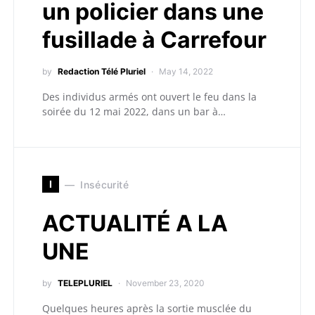
un policier dans une
fusillade à Carrefour
by
Redaction Télé Pluriel
May 14, 2022
Des individus armés ont ouvert le feu dans la
soirée du 12 mai 2022, dans un bar à…
I
Insécurité
ACTUALITÉ A LA
UNE
by
TELEPLURIEL
November 23, 2020
Quelques heures après la sortie musclée du