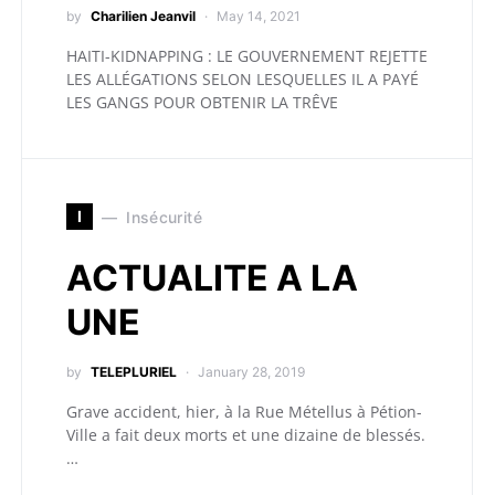
by
Charilien Jeanvil
May 14, 2021
HAITI-KIDNAPPING : LE GOUVERNEMENT REJETTE
LES ALLÉGATIONS SELON LESQUELLES IL A PAYÉ
LES GANGS POUR OBTENIR LA TRÊVE
I
Insécurité
ACTUALITE A LA
UNE
by
TELEPLURIEL
January 28, 2019
Grave accident, hier, à la Rue Métellus à Pétion-
Ville a fait deux morts et une dizaine de blessés.
…