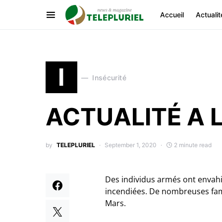
Accueil
Actualit
I
Insécurité
ACTUALITÉ A 
by
TELEPLURIEL
September 1, 2020
2 minute read
Des individus armés ont envahi 
incendiées. De nombreuses fami
Mars.