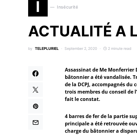
I
Insécurité
ACTUALITÉ A 
by
TELEPLURIEL
September 2, 2020
2 minute read
Assassinat de Me Monferrier D
bâtonnier a été vandalisée. Tr
de la DCPJ, accompagnés du c
trois membres du conseil de l
fait le constat.
4 barres de fer de la partie s
principale a été retrouvée ou
charge du bâtonnier a dispar