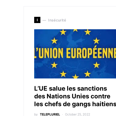
I
Insécurité
L’UE salue les sanctions
des Nations Unies contre
les chefs de gangs haitien
by
TELEPLURIEL
October 25, 2022