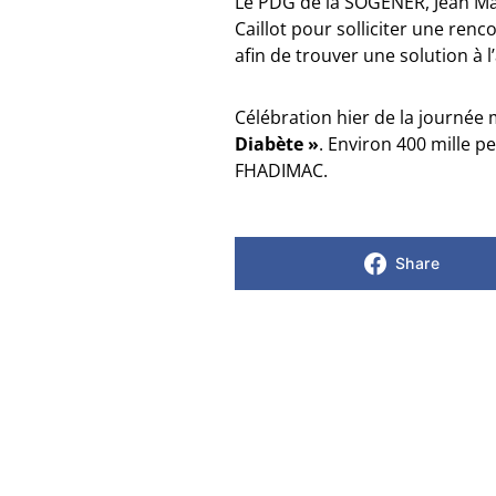
Le PDG de la SOGENER, Jean Mari
Caillot pour solliciter une renc
afin de trouver une solution à l
Célébration hier de la journée
Diabète »
. Environ 400 mille p
FHADIMAC.
Share