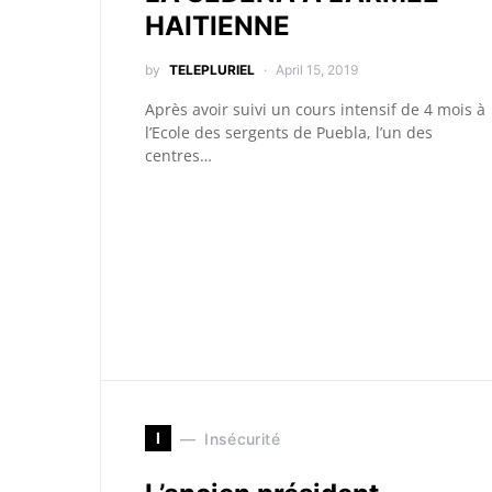
HAITIENNE
by
TELEPLURIEL
April 15, 2019
Après avoir suivi un cours intensif de 4 mois à
l’Ecole des sergents de Puebla, l’un des
centres…
I
Insécurité