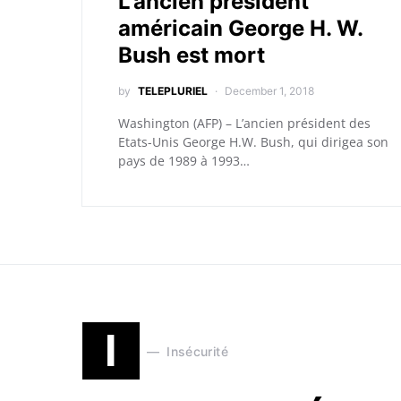
L’ancien président
américain George H. W.
Bush est mort
by
TELEPLURIEL
December 1, 2018
Washington (AFP) – L’ancien président des
Etats-Unis George H.W. Bush, qui dirigea son
pays de 1989 à 1993…
I
Insécurité