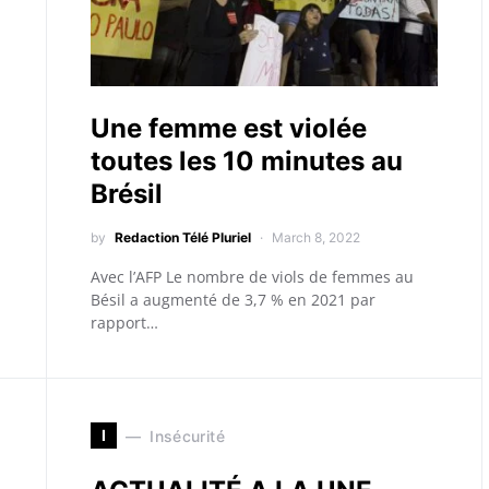
Une femme est violée
toutes les 10 minutes au
Brésil
by
Redaction Télé Pluriel
March 8, 2022
Avec l’AFP Le nombre de viols de femmes au
Bésil a augmenté de 3,7 % en 2021 par
rapport…
I
Insécurité