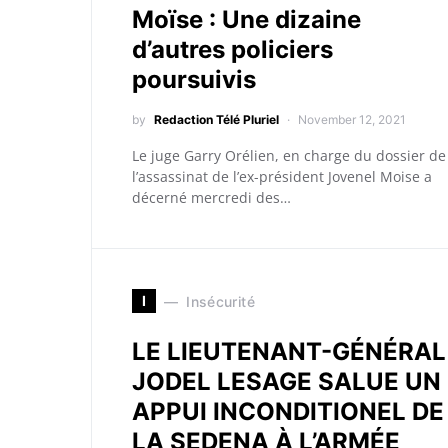
Moïse : Une dizaine
d’autres policiers
poursuivis
by
Redaction Télé Pluriel
November 12, 2021
Le juge Garry Orélien, en charge du dossier de
l’assassinat de l’ex-président Jovenel Moise a
décerné mercredi des…
I
Insécurité
LE LIEUTENANT-GÉNÉRAL
JODEL LESAGE SALUE UN
APPUI INCONDITIONEL DE
LA SEDENA À L’ARMÉE