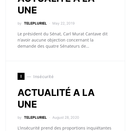
UNE
by
TELEPLURIEL
May 22, 2019
Le président du Sénat, Carl Murat Cantave dit
n’avoir aucune objection concernant la
demande des quatre Sénateurs de…
I
Insécurité
ACTUALITÉ A LA
UNE
by
TELEPLURIEL
August 28, 2020
L’insécurité prend des proportions inquiétantes