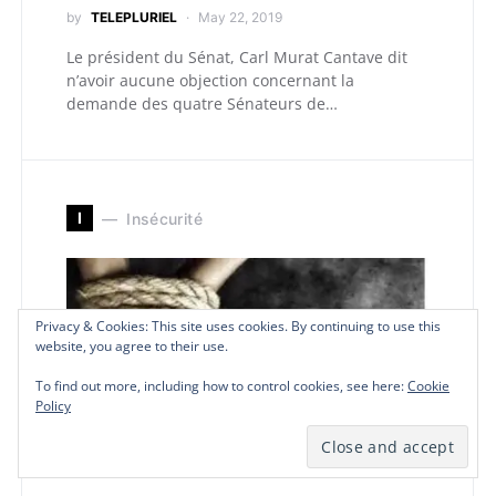
by
TELEPLURIEL
May 22, 2019
Le président du Sénat, Carl Murat Cantave dit
n’avoir aucune objection concernant la
demande des quatre Sénateurs de…
I
Insécurité
Privacy & Cookies: This site uses cookies. By continuing to use this
Privacy & Cookies: This site uses cookies. By continuing to use this
Privacy & Cookies: This site uses cookies. By continuing to use this
website, you agree to their use.
website, you agree to their use.
website, you agree to their use.
To find out more, including how to control cookies, see here:
To find out more, including how to control cookies, see here:
To find out more, including how to control cookies, see here:
Cookie
Cookie
Cookie
Policy
Policy
Policy