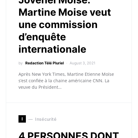
Martine Moise veut
une commission
d’enquête
internationale
by
Redaction Télé Pluriel
August 3, 2021
Après New York Times, Martine Etienne Moïse
s’est confiée à la chaine américaine CNN. La
veuve du Président…
I
Insécurité
4 PERSONNES DONT