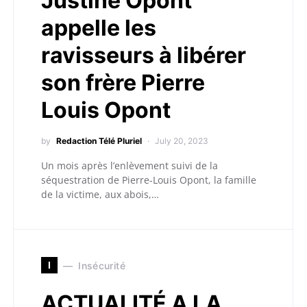
Justine Opont
appelle les
ravisseurs à libérer
son frère Pierre
Louis Opont
by
Redaction Télé Pluriel
July 20, 2023
Un mois après l’enlèvement suivi de la
séquestration de Pierre-Louis Opont, la famille
de la victime, aux abois,…
I
Insécurité
ACTUALITÉ A LA