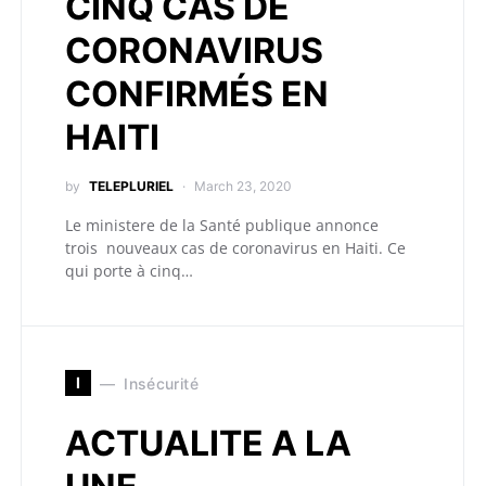
CINQ CAS DE
CORONAVIRUS
CONFIRMÉS EN
HAITI
by
TELEPLURIEL
March 23, 2020
Le ministere de la Santé publique annonce
trois nouveaux cas de coronavirus en Haiti. Ce
qui porte à cinq…
I
Insécurité
ACTUALITE A LA