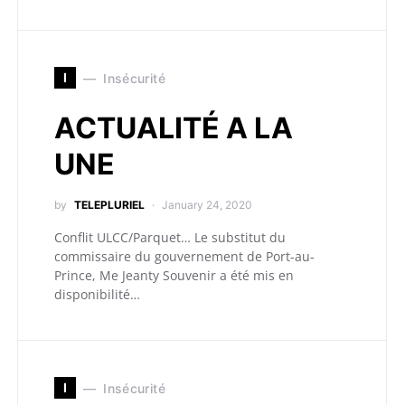
I
Insécurité
ACTUALITÉ A LA
UNE
by
TELEPLURIEL
January 24, 2020
Conflit ULCC/Parquet… Le substitut du
commissaire du gouvernement de Port-au-
Prince, Me Jeanty Souvenir a été mis en
disponibilité…
I
Insécurité