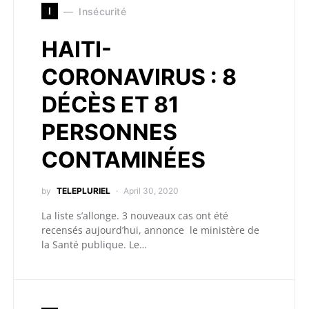
I
Insécurité
HAITI-
CORONAVIRUS : 8
DÉCÈS ET 81
PERSONNES
CONTAMINÉES
by
TELEPLURIEL
April 30, 2020
La liste s’allonge. 3 nouveaux cas ont été
recensés aujourd’hui, annonce le ministère de
la Santé publique. Le…