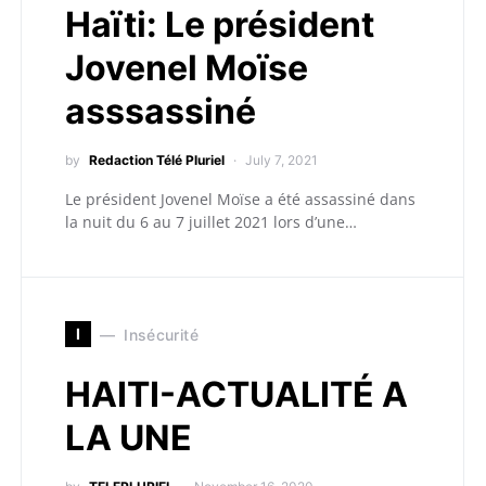
Haïti: Le président
Jovenel Moïse
asssassiné
by
Redaction Télé Pluriel
July 7, 2021
Le président Jovenel Moïse a été assassiné dans
la nuit du 6 au 7 juillet 2021 lors d’une…
I
Insécurité
HAITI-ACTUALITÉ A
LA UNE