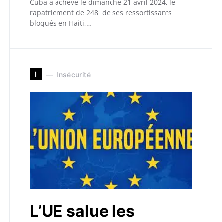
Cuba a achevé le dimanche 21 avril 2024, le
rapatriement de 248 de ses ressortissants
bloqués en Haiti,…
I
Insécurité
L’UE salue les