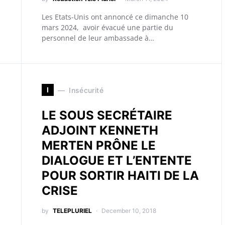
Les Etats-Unis ont annoncé ce dimanche 10
mars 2024, avoir évacué une partie du
personnel de leur ambassade à…
I
Insécurité
LE SOUS SECRÉTAIRE
ADJOINT KENNETH
MERTEN PRÔNE LE
DIALOGUE ET L’ENTENTE
POUR SORTIR HAITI DE LA
CRISE
by
TELEPLURIEL
December 10, 2018