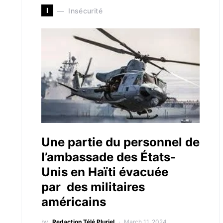
I
Insécurité
Une partie du personnel de
l’ambassade des États-
Unis en Haïti évacuée
par des militaires
américains
by
Redaction Télé Pluriel
March 11, 2024