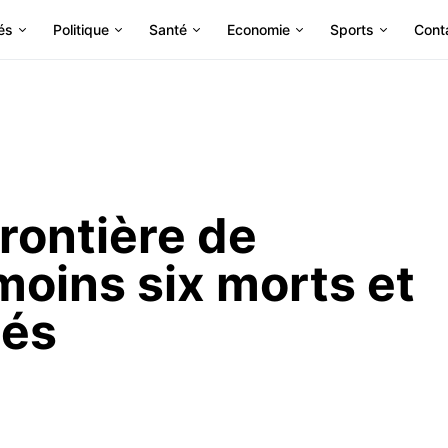
és
Politique
Santé
Economie
Sports
Cont
frontière de
moins six morts et
sés