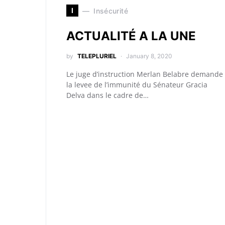
I
Insécurité
ACTUALITÉ A LA UNE
by
TELEPLURIEL
January 8, 2020
Le juge d’instruction Merlan Belabre demande
la levee de l’immunité du Sénateur Gracia
Delva dans le cadre de…