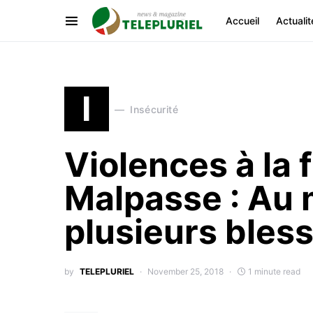
Accueil
Actualit
I
Insécurité
Violences à la 
Malpasse : Au 
plusieurs bles
by
TELEPLURIEL
November 25, 2018
1 minute read