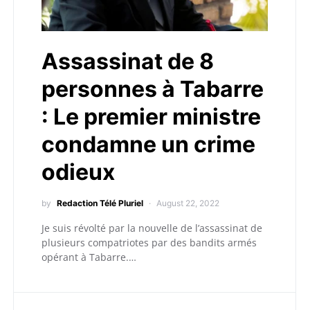
Assassinat de 8
personnes à Tabarre
: Le premier ministre
condamne un crime
odieux
by
Redaction Télé Pluriel
August 22, 2022
Je suis révolté par la nouvelle de l’assassinat de
plusieurs compatriotes par des bandits armés
opérant à Tabarre.…