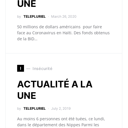
UNE
by
TELEPLURIEL
March 26, 2020
50 millions de dollars américains pour faire
face au Coronavirus en Haïti. Des fonds obtenus
de la BID…
I
Insécurité
ACTUALITÉ A LA
UNE
by
TELEPLURIEL
July 2, 2019
Au moins 6 personnes ont été tuées, ce lundi,
dans le département des Nippes Parmi les