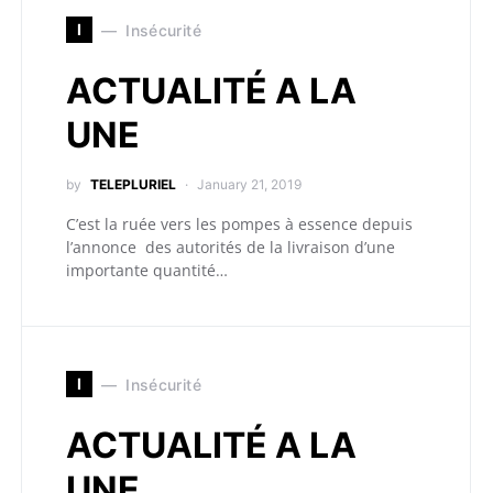
I
Insécurité
ACTUALITÉ A LA
UNE
by
TELEPLURIEL
January 21, 2019
C’est la ruée vers les pompes à essence depuis
l’annonce des autorités de la livraison d’une
importante quantité…
I
Insécurité
ACTUALITÉ A LA
UNE