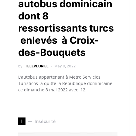
autobus dominicain
dont 8
ressortissants turcs
enlevés à Croix-
des-Bouquets
by
TELEPLURIEL
May 9, 2022
L’autobus appartenant à Metro Servicios
Turisticos a quitté la République dominicaine
ce dimanche 8 mai 2022 avec 12…
I
Insécurité