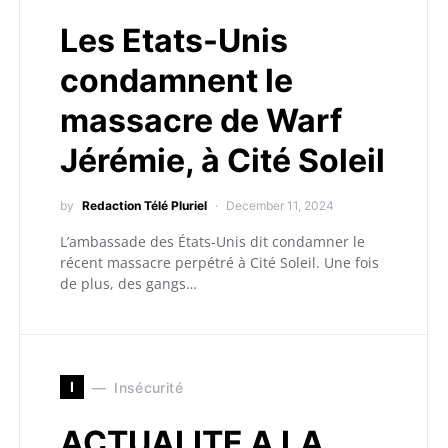
Les Etats-Unis
condamnent le
massacre de Warf
Jérémie, à Cité Soleil
by
Redaction Télé Pluriel
December 11, 2024
L’ambassade des États-Unis dit condamner le
récent massacre perpétré à Cité Soleil. Une fois
de plus, des gangs…
I
Insécurité
ACTUALITE A LA