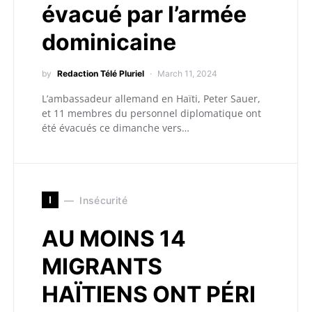
évacué par l’armée
dominicaine
by
Redaction Télé Pluriel
March 11, 2024
L’ambassadeur allemand en Haïti, Peter Sauer,
et 11 membres du personnel diplomatique ont
été évacués ce dimanche vers…
I
Insécurité
AU MOINS 14
MIGRANTS
HAÏTIENS ONT PÉRI