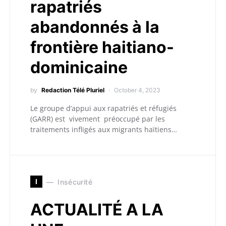
rapatriés
abandonnés à la
frontière haitiano-
dominicaine
by
Redaction Télé Pluriel
October 4, 2023
Le groupe d’appui aux rapatriés et réfugiés
(GARR) est vivement préoccupé par les
traitements infligés aux migrants haïtiens…
I
Insécurité
ACTUALITÉ A LA