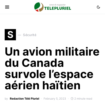
S
Sécurité
Un avion militaire
du Canada
survole l’espace
aérien haïtien
by
Redaction Télé Pluriel
February 5, 2023
2 minute read