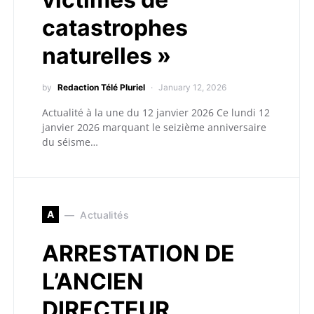
catastrophes
naturelles »
by
Redaction Télé Pluriel
January 12, 2026
Actualité à la une du 12 janvier 2026 Ce lundi 12
janvier 2026 marquant le seizième anniversaire
du séisme…
A
Actualités
ARRESTATION DE
L’ANCIEN
DIRECTEUR