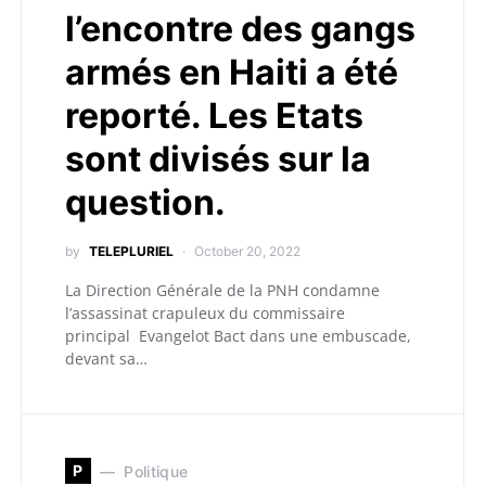
l’encontre des gangs
armés en Haiti a été
reporté. Les Etats
sont divisés sur la
question.
by
TELEPLURIEL
October 20, 2022
La Direction Générale de la PNH condamne
l’assassinat crapuleux du commissaire
principal Evangelot Bact dans une embuscade,
devant sa…
P
Politique