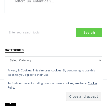
Telfort, un enfant de 9…
Search
CATEGORIES
Privacy & Cookies: This site uses cookies. By continuing to use this
Privacy & Cookies: This site uses cookies. By continuing to use this
Privacy & Cookies: This site uses cookies. By continuing to use this
website, you agree to their use.
website, you agree to their use.
website, you agree to their use.
To find out more, including how to control cookies, see here:
To find out more, including how to control cookies, see here:
To find out more, including how to control cookies, see here:
Cookie
Cookie
Cookie
Policy
Policy
Policy
I
Insécurité