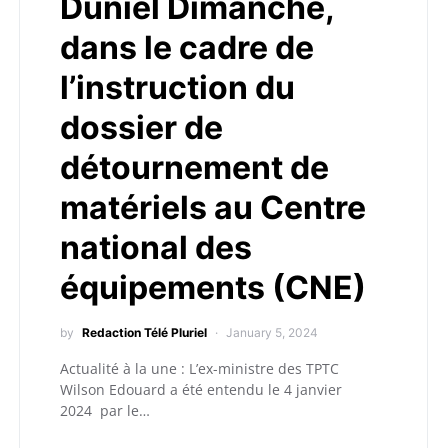
Duniel Dimanche,
dans le cadre de
l’instruction du
dossier de
détournement de
matériels au Centre
national des
équipements (CNE)
by
Redaction Télé Pluriel
January 5, 2024
Actualité à la une : L’ex-ministre des TPTC
Wilson Edouard a été entendu le 4 janvier
2024 par le…