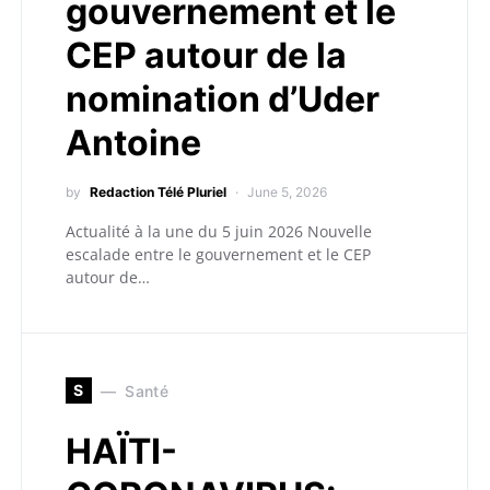
gouvernement et le
CEP autour de la
nomination d’Uder
Antoine
by
Redaction Télé Pluriel
June 5, 2026
Actualité à la une du 5 juin 2026 Nouvelle
escalade entre le gouvernement et le CEP
autour de…
S
Santé
HAÏTI-