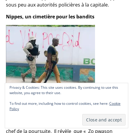
sous peu aux autorités policières à la capitale.
Nippes, un cimetière pour les bandits
Privacy & Cookies: This site uses cookies. By continuing to use this
Privacy & Cookies: This site uses cookies. By continuing to use this
Privacy & Cookies: This site uses cookies. By continuing to use this
website, you agree to their use.
website, you agree to their use.
website, you agree to their use.
Dans une entrevue accordée à Radio Flamax
To find out more, including how to control cookies, see here:
To find out more, including how to control cookies, see here:
To find out more, including how to control cookies, see here:
Cookie
Cookie
Cookie
Policy
Policy
Policy
le vendredi 3 juin, le commissaire Muscadin a
assumé avoir tué « Zo pwason ». Ils doivent savoir
qu’ils ne sont pas les seuls à pouvoir tuer, a martelé le
chef de la poursuite. Il révèle que « Zo pwason