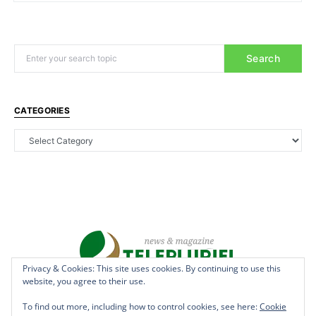
Search
CATEGORIES
Privacy & Cookies: This site uses cookies. By continuing to use this
website, you agree to their use.
Copyright © 2022 - teleplurielhaiti.com | *** Designed, Managed &
Hosted by
AllSuper.Info
***| All Rights Reserved
To find out more, including how to control cookies, see here:
Cookie