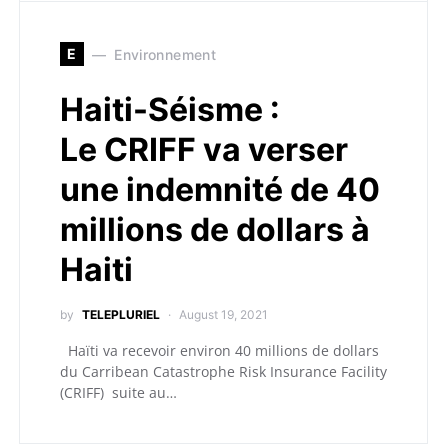
E
Environnement
Haiti-Séisme :
Le CRIFF va verser
une indemnité de 40
millions de dollars à
Haiti
by
TELEPLURIEL
August 19, 2021
Haïti va recevoir environ 40 millions de dollars
du Carribean Catastrophe Risk Insurance Facility
(CRIFF) suite au…