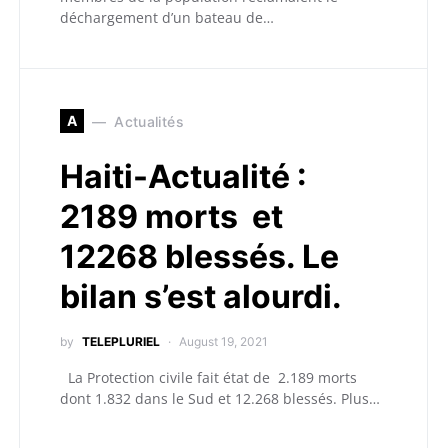
déchargement d’un bateau de…
A
Actualités
Haiti-Actualité :
2189 morts et
12268 blessés. Le
bilan s’est alourdi.
by
TELEPLURIEL
August 19, 2021
La Protection civile fait état de 2.189 morts
dont 1.832 dans le Sud et 12.268 blessés. Plus…