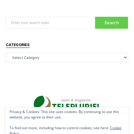
Search
CATEGORIES
Privacy & Cookies: This site uses cookies. By continuing to use this
website, you agree to their use.
Copyright © 2022 - teleplurielhaiti.com | *** Designed, Managed &
Hosted by
AllSuper.Info
***| All Rights Reserved
To find out more, including how to control cookies, see here:
Cookie
Policy
Terms
Privacy
Aff Disclosure
Anti Spam