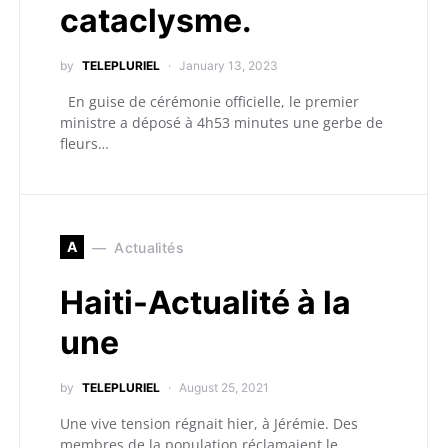
cataclysme.
by
TELEPLURIEL
January 13, 2023
En guise de cérémonie officielle, le premier
ministre a déposé à 4h53 minutes une gerbe de
fleurs…
A
Actualités
Haiti-Actualité à la
une
by
TELEPLURIEL
August 25, 2021
Une vive tension régnait hier, à Jérémie. Des
membres de la population réclamaient le