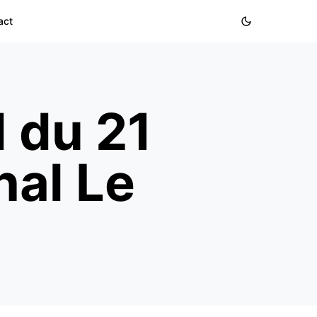
act
d du 21
nal Le