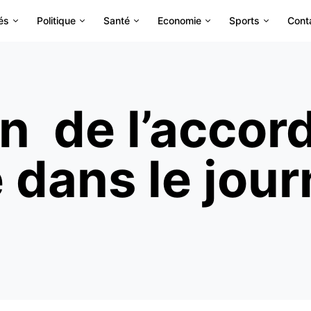
és
Politique
Santé
Economie
Sports
Cont
n de l’accor
dans le jour