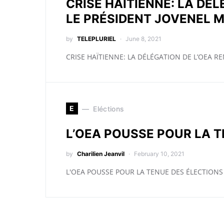
CRISE HAÏTIENNE: LA DÉ
LE PRÉSIDENT JOVENEL 
by
TELEPLURIEL
June 8, 2021
CRISE HAÏTIENNE: LA DÉLÉGATION DE L’OEA 
E
Eléctions
L’OEA POUSSE POUR LA T
by
Charilien Jeanvil
February 10, 2021
L'OEA POUSSE POUR LA TENUE DES ÉLECTIONS 