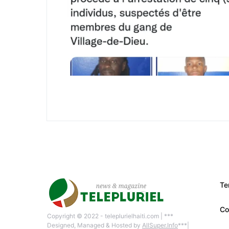
Te
Co
Copyright © 2022 - teleplurielhaiti.com | ***
Designed, Managed & Hosted by
AllSuper.Info
***|