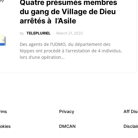
Quatre présumés membres
du gang de Village de Dieu
arrêtés à l’Asile
by
TELEPLURIEL
March 21, 2022
Des agents de l’UDMO, du département des
Nippes ont procédé à l’arrestation de 4 individus,
lors d’une opération…
rms
Privacy
Aff Dis
okies
DMCAN
Discla