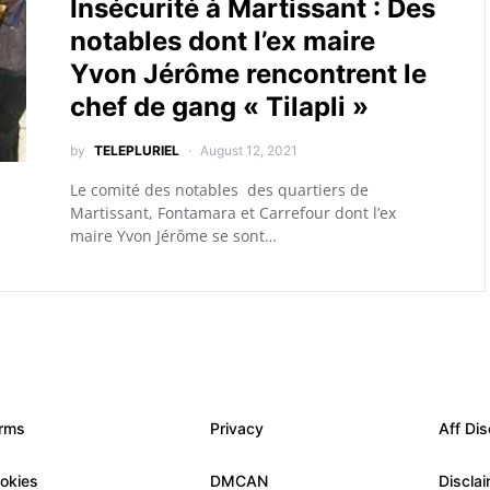
Insécurité à Martissant : Des
notables dont l’ex maire
Yvon Jérôme rencontrent le
chef de gang « Tilapli »
by
TELEPLURIEL
August 12, 2021
Le comité des notables des quartiers de
Martissant, Fontamara et Carrefour dont l’ex
maire Yvon Jérôme se sont…
rms
Privacy
Aff Dis
okies
DMCAN
Discla